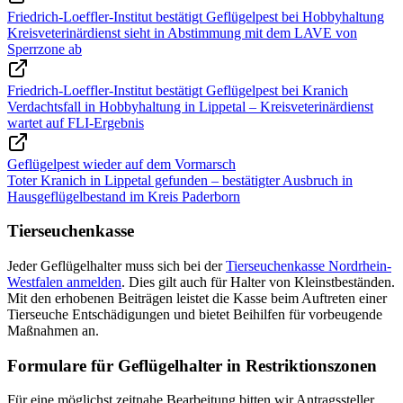
Friedrich-Loeffler-Institut bestätigt Geflügelpest bei Hobbyhaltung
Kreisveterinärdienst sieht in Abstimmung mit dem LAVE von
Sperrzone ab
Friedrich-Loeffler-Institut bestätigt Geflügelpest bei Kranich
Verdachtsfall in Hobbyhaltung in Lippetal – Kreisveterinärdienst
wartet auf FLI-Ergebnis
Geflügelpest wieder auf dem Vormarsch
Toter Kranich in Lippetal gefunden – bestätigter Ausbruch in
Hausgeflügelbestand im Kreis Paderborn
Tierseuchenkasse
Jeder Geflügelhalter muss sich bei der
Tierseuchenkasse Nordrhein-
Westfalen anmelden
. Dies gilt auch für Halter von Kleinstbeständen.
Mit den erhobenen Beiträgen leistet die Kasse beim Auftreten einer
Tierseuche Entschädigungen und bietet Beihilfen für vorbeugende
Maßnahmen an.
Formulare für Geflügelhalter in Restriktionszonen
Für eine möglichst zeitnahe Bearbeitung bitten wir Antragssteller