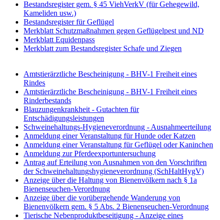
Bestandsregister gem. § 45 ViehVerkV (für Gehegewild,
Kameliden usw.)
Bestandsregister für Geflügel
Merkblatt Schutzmaßnahmen gegen Geflügelpest und ND
Merkblatt Equidenpass
Merkblatt zum Bestandsregister Schafe und Ziegen
Amtstierärztliche Bescheinigung - BHV-1 Freiheit eines
Rindes
Amtstierärztliche Bescheinigung - BHV-1 Freiheit eines
Rinderbestands
Blauzungenkrankheit - Gutachten für
Entschädigungsleistungen
Schweinehaltungs-Hygieneverordnung - Ausnahmeerteilung
Anmeldung einer Veranstaltung für Hunde oder Katzen
Anmeldung einer Veranstaltung für Geflügel oder Kaninchen
Anmeldung zur Pferdeexportuntersuchung
Antrag auf Erteilung von Ausnahmen von den Vorschriften
der Schweinehaltungshygieneverordnung (SchHaltHygV)
Anzeige über die Haltung von Bienenvölkern nach § 1a
Bienenseuchen-Verordnung
Anzeige über die vorübergehende Wanderung von
Bienenvölkern gem. § 5 Abs. 2 Bienenseuchen-Verordnung
Tierische Nebenproduktbeseitigung - Anzeige eines