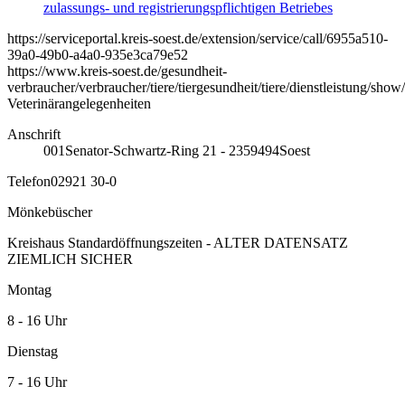
zulassungs- und registrierungspflichtigen Betriebes
https://serviceportal.kreis-soest.de/extension/service/call/6955a510-
39a0-49b0-a4a0-935e3ca79e52
https://www.kreis-soest.de/gesundheit-
verbraucher/verbraucher/tiere/tiergesundheit/tiere/dienstleistung/show
Veterinärangelegenheiten
Anschrift
001
Senator-Schwartz-Ring 21 - 23
59494
Soest
Telefon
02921 30-0
Mönkebüscher
Kreishaus Standardöffnungszeiten - ALTER DATENSATZ
ZIEMLICH SICHER
Montag
8 - 16 Uhr
Dienstag
7 - 16 Uhr