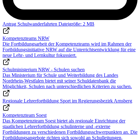
Antrag Schulwanderfahrten
Dateigröße: 2 MB
Kompetenzteams NRW
Die Fortbildungsarbeit der Kompetenzteams wird im Rahmen der
Fortbildungsinitiative NRW auf die Unterrichtsentwicklung für eine
neue Lehr- und Lernkultur fokussiert.
Schulministerium NRW - Schulen suchen
Das Ministerium für Schule und Weiterbildung des Landes
Nordrhein-Westfalen bietet mit seiner Schuldatenbank die
Möglichkeit, Schulen nach unterschiedlichen Kriterien zu suchen.
Regionale Lehrerfortbildung Sport im Regierungsbezirk Arnsberg
Kompetenzteam Soest
Das Kompetenzteam Soest bietet als regionale Einrichtung der
staatlichen Lehrerfortbildung schulinterne und -externe
Fortbildungen zu verschiedenen Fortbildungsschwerpunkten an. Die
Fortbildungsangebote richten sich sowohl an Schulleitungen,