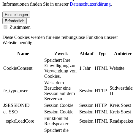
Informationen finden Sie in unserer
Datenschutzerklärung
.
Einstellungen
Erforderlich
Zustimmen
Diese Cookies werden für eine reibungslose Funktion unserer
Website benötigt.
Name
Zweck
Ablauf
Typ
Anbieter
Speichert Ihre
Einwilligung zur
CookieConsent
1 Jahr
HTML
Website
Verwendung von
Cookies.
Weist dem
Besucher eine
Südwestfale
fe_typo_user
Session
HTTP
Session auf dem
IT
Server zu
JSESSIONID
Session Cookie
Session
HTTP
Kreis Soest
ct_SSO
Session Cookie
Session
HTML
Kreis Soest
Funktionlität
_rspkrLoadCore
Session
HTML
Readspeake
Readspeaker
Speichert die