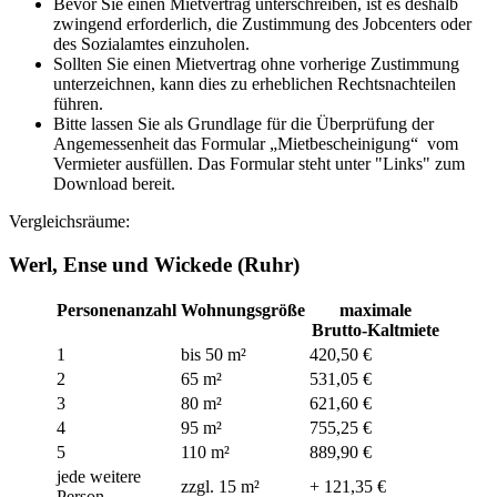
Bevor Sie einen Mietvertrag unterschreiben, ist es deshalb
zwingend erforderlich, die Zustimmung des Jobcenters oder
des Sozialamtes einzuholen.
Sollten Sie einen Mietvertrag ohne vorherige Zustimmung
unterzeichnen, kann dies zu erheblichen Rechtsnachteilen
führen.
Bitte lassen Sie als Grundlage für die Überprüfung der
Angemessenheit das Formular „Mietbescheinigung“ vom
Vermieter ausfüllen. Das Formular steht unter "Links" zum
Download bereit.
Vergleichsräume:
Werl, Ense und Wickede (Ruhr)
Personenanzahl
Wohnungsgröße
maximale
Brutto-Kaltmiete
1
bis 50 m²
420,50 €
2
65 m²
531,05 €
3
80 m²
621,60 €
4
95 m²
755,25 €
5
110 m²
889,90 €
jede weitere
zzgl. 15 m²
+ 121,35 €
Person