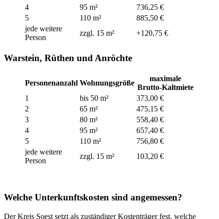
4
95 m²
736,25 €
5
110 m²
885,50 €
jede weitere
zzgl. 15 m²
+120,75 €
Person
Warstein, Rüthen und Anröchte
maximale
Personenanzahl
Wohnungsgröße
Brutto-Kaltmiete
1
bis 50 m²
373,00 €
2
65 m²
475,15 €
3
80 m²
558,40 €
4
95 m²
657,40 €
5
110 m²
756,80 €
jede weitere
zzgl. 15 m²
103,20 €
Person
Welche Unterkunftskosten sind angemessen?
Der Kreis Soest setzt als zuständiger Kostenträger fest, welche