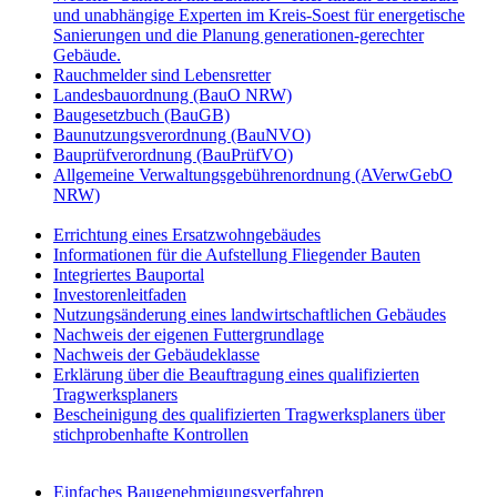
und unabhängige Experten im Kreis-Soest für energetische
Sanierungen und die Planung generationen-gerechter
Gebäude.
Rauchmelder sind Lebensretter
Landesbauordnung (BauO NRW)
Baugesetzbuch (BauGB)
Baunutzungsverordnung (BauNVO)
Bauprüfverordnung (BauPrüfVO)
Allgemeine Verwaltungsgebührenordnung (AVerwGebO
NRW)
Errichtung eines Ersatzwohngebäudes
Informationen für die Aufstellung Fliegender Bauten
Integriertes Bauportal
Investorenleitfaden
Nutzungsänderung eines landwirtschaftlichen Gebäudes
Nachweis der eigenen Futtergrundlage
Nachweis der Gebäudeklasse
Erklärung über die Beauftragung eines qualifizierten
Tragwerksplaners
Bescheinigung des qualifizierten Tragwerksplaners über
stichprobenhafte Kontrollen
Einfaches Baugenehmigungsverfahren