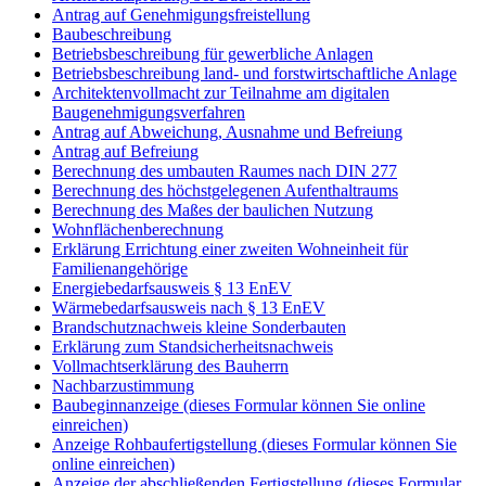
Antrag auf Genehmigungsfreistellung
Baubeschreibung
Betriebsbeschreibung für gewerbliche Anlagen
Betriebsbeschreibung land- und forstwirtschaftliche Anlage
Architektenvollmacht zur Teilnahme am digitalen
Baugenehmigungsverfahren
Antrag auf Abweichung, Ausnahme und Befreiung
Antrag auf Befreiung
Berechnung des umbauten Raumes nach DIN 277
Berechnung des höchstgelegenen Aufenthaltraums
Berechnung des Maßes der baulichen Nutzung
Wohnflächenberechnung
Erklärung Errichtung einer zweiten Wohneinheit für
Familienangehörige
Energiebedarfsausweis § 13 EnEV
Wärmebedarfsausweis nach § 13 EnEV
Brandschutznachweis kleine Sonderbauten
Erklärung zum Standsicherheitsnachweis
Vollmachtserklärung des Bauherrn
Nachbarzustimmung
Baubeginnanzeige (dieses Formular können Sie online
einreichen)
Anzeige Rohbaufertigstellung (dieses Formular können Sie
online einreichen)
Anzeige der abschließenden Fertigstellung (dieses Formular