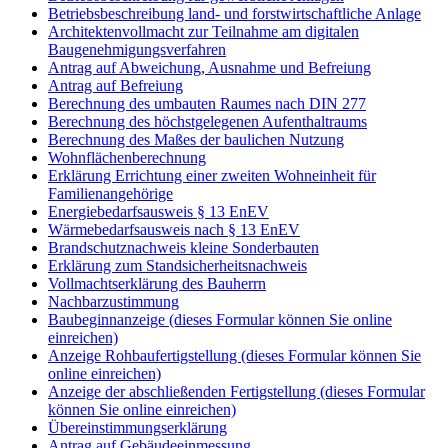
Betriebsbeschreibung land- und forstwirtschaftliche Anlage
Architektenvollmacht zur Teilnahme am digitalen
Baugenehmigungsverfahren
Antrag auf Abweichung, Ausnahme und Befreiung
Antrag auf Befreiung
Berechnung des umbauten Raumes nach DIN 277
Berechnung des höchstgelegenen Aufenthaltraums
Berechnung des Maßes der baulichen Nutzung
Wohnflächenberechnung
Erklärung Errichtung einer zweiten Wohneinheit für
Familienangehörige
Energiebedarfsausweis § 13 EnEV
Wärmebedarfsausweis nach § 13 EnEV
Brandschutznachweis kleine Sonderbauten
Erklärung zum Standsicherheitsnachweis
Vollmachtserklärung des Bauherrn
Nachbarzustimmung
Baubeginnanzeige (dieses Formular können Sie online
einreichen)
Anzeige Rohbaufertigstellung (dieses Formular können Sie
online einreichen)
Anzeige der abschließenden Fertigstellung (dieses Formular
können Sie online einreichen)
Übereinstimmungserklärung
Antrag auf Gebäudeeinmessung