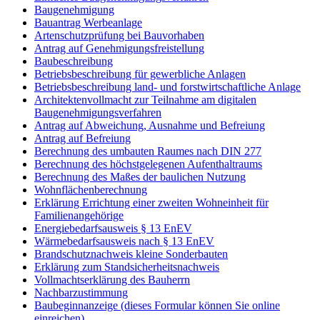
Baugenehmigung
Bauantrag Werbeanlage
Artenschutzprüfung bei Bauvorhaben
Antrag auf Genehmigungsfreistellung
Baubeschreibung
Betriebsbeschreibung für gewerbliche Anlagen
Betriebsbeschreibung land- und forstwirtschaftliche Anlage
Architektenvollmacht zur Teilnahme am digitalen
Baugenehmigungsverfahren
Antrag auf Abweichung, Ausnahme und Befreiung
Antrag auf Befreiung
Berechnung des umbauten Raumes nach DIN 277
Berechnung des höchstgelegenen Aufenthaltraums
Berechnung des Maßes der baulichen Nutzung
Wohnflächenberechnung
Erklärung Errichtung einer zweiten Wohneinheit für
Familienangehörige
Energiebedarfsausweis § 13 EnEV
Wärmebedarfsausweis nach § 13 EnEV
Brandschutznachweis kleine Sonderbauten
Erklärung zum Standsicherheitsnachweis
Vollmachtserklärung des Bauherrn
Nachbarzustimmung
Baubeginnanzeige (dieses Formular können Sie online
einreichen)