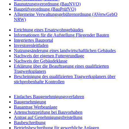
Baunutzungsverordnung (BauNVO)
Bauprüfverordnung (BauPrüfVO)
Allgemeine Verwaltungsgebührenordnung (AVerwGebO
NRW)
Errichtung eines Ersatzwohngebäudes
Informationen für die Aufstellung Fliegender Bauten
Integriertes Bauportal
Investorenleitfaden
Nutzungsänderung eines landwirtschaftlichen Gebäudes
Nachweis der eigenen Futtergrundlage
Nachweis der Gebäudeklasse
Erklärung über die Beauftragung eines qualifizierten
Tragwerksplaners
Bescheinigung des qualifizierten Tragwerksplaners über
stichprobenhafte Kontrollen
Einfaches Baugenehmigungsverfahren
Baugenehmigung
Bauantrag Werbeanlage
Artenschutzprüfung bei Bauvorhaben
Antrag auf Genehmigungsfreistellung
Baubeschreibung
Betriebsbeschreibung für gewerbliche Anlagen