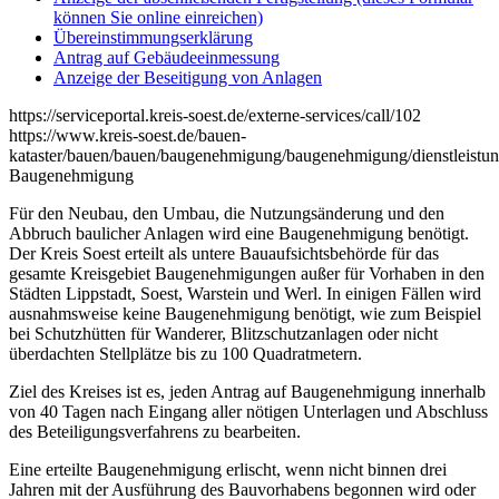
können Sie online einreichen)
Übereinstimmungserklärung
Antrag auf Gebäudeeinmessung
Anzeige der Beseitigung von Anlagen
https://serviceportal.kreis-soest.de/externe-services/call/102
https://www.kreis-soest.de/bauen-
kataster/bauen/bauen/baugenehmigung/baugenehmigung/dienstleist
Baugenehmigung
Für den Neubau, den Umbau, die Nutzungsänderung und den
Abbruch baulicher Anlagen wird eine Baugenehmigung benötigt.
Der Kreis Soest erteilt als untere Bauaufsichtsbehörde für das
gesamte Kreisgebiet Baugenehmigungen außer für Vorhaben in den
Städten Lippstadt, Soest, Warstein und Werl. In einigen Fällen wird
ausnahmsweise keine Baugenehmigung benötigt, wie zum Beispiel
bei Schutzhütten für Wanderer, Blitzschutzanlagen oder nicht
überdachten Stellplätze bis zu 100 Quadratmetern.
Ziel des Kreises ist es, jeden Antrag auf Baugenehmigung innerhalb
von 40 Tagen nach Eingang aller nötigen Unterlagen und Abschluss
des Beteiligungsverfahrens zu bearbeiten.
Eine erteilte Baugenehmigung erlischt, wenn nicht binnen drei
Jahren mit der Ausführung des Bauvorhabens begonnen wird oder