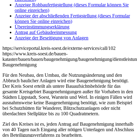
Anzeige Rohbaufertigstellung (dieses Formular können Sie
online einreichen)
Anzeige der abschließenden Fertigstellung (dieses Formular
können Sie online einreichen)
Übereinstimmungserklärung
Antrag auf Gebäudeeinmessung
Anzeige der Beseitigung von Anlagen
https://serviceportal.kreis-soest.de/externe-services/call/102
https://www.kreis-soest.de/bauen-
kataster/bauen/bauen/baugenehmigung/baugenehmigung/dienstleist
Baugenehmigung
Für den Neubau, den Umbau, die Nutzungsänderung und den
Abbruch baulicher Anlagen wird eine Baugenehmigung benötigt.
Der Kreis Soest erteilt als untere Bauaufsichtsbehörde für das
gesamte Kreisgebiet Baugenehmigungen außer für Vorhaben in den
Städten Lippstadt, Soest, Warstein und Werl. In einigen Fällen wird
ausnahmsweise keine Baugenehmigung benötigt, wie zum Beispiel
bei Schutzhütten für Wanderer, Blitzschutzanlagen oder nicht
überdachten Stellplätze bis zu 100 Quadratmetern.
Ziel des Kreises ist es, jeden Antrag auf Baugenehmigung innerhalb
von 40 Tagen nach Eingang aller nötigen Unterlagen und Abschluss
des Beteiligungsverfahrens zu bearbeiten.