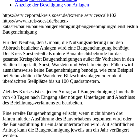
Anzeige der Beseitigung von Anlagen
https://serviceportal.kreis-soest.de/externe-services/call/102
https://www.kreis-soest.de/bauen-
kataster/bauen/bauen/baugenehmigung/baugenehmigung/dienstleist
Baugenehmigung
Für den Neubau, den Umbau, die Nutzungsänderung und den
Abbruch baulicher Anlagen wird eine Baugenehmigung benötigt.
Der Kreis Soest erteilt als untere Bauaufsichtsbehörde für das
gesamte Kreisgebiet Baugenehmigungen außer für Vorhaben in den
Städten Lippstadt, Soest, Warstein und Werl. In einigen Fällen wird
ausnahmsweise keine Baugenehmigung benötigt, wie zum Beispiel
bei Schutzhütten für Wanderer, Blitzschutzanlagen oder nicht
überdachten Stellplätze bis zu 100 Quadratmetern.
Ziel des Kreises ist es, jeden Antrag auf Baugenehmigung innerhalb
von 40 Tagen nach Eingang aller nötigen Unterlagen und Abschluss
des Beteiligungsverfahrens zu bearbeiten.
Eine erteilte Baugenehmigung erlischt, wenn nicht binnen drei
Jahren mit der Ausführung des Bauvorhabens begonnen wird oder
die Bauausführung für ein Jahr unterbrochen wird. Auf schriftlichen
Antrag kann die Baugenehmigung jeweils um ein Jahr verlängert
werden.