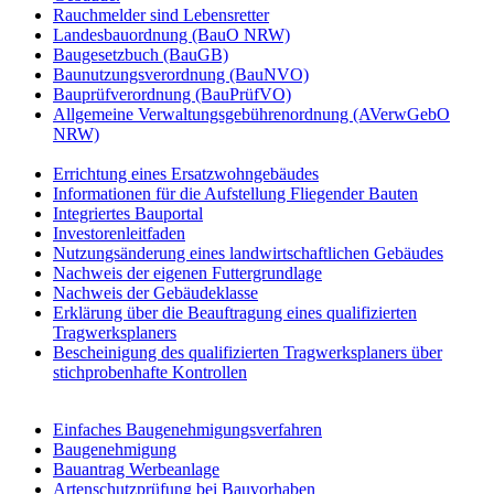
Rauchmelder sind Lebensretter
Landesbauordnung (BauO NRW)
Baugesetzbuch (BauGB)
Baunutzungsverordnung (BauNVO)
Bauprüfverordnung (BauPrüfVO)
Allgemeine Verwaltungsgebührenordnung (AVerwGebO
NRW)
Errichtung eines Ersatzwohngebäudes
Informationen für die Aufstellung Fliegender Bauten
Integriertes Bauportal
Investorenleitfaden
Nutzungsänderung eines landwirtschaftlichen Gebäudes
Nachweis der eigenen Futtergrundlage
Nachweis der Gebäudeklasse
Erklärung über die Beauftragung eines qualifizierten
Tragwerksplaners
Bescheinigung des qualifizierten Tragwerksplaners über
stichprobenhafte Kontrollen
Einfaches Baugenehmigungsverfahren
Baugenehmigung
Bauantrag Werbeanlage
Artenschutzprüfung bei Bauvorhaben