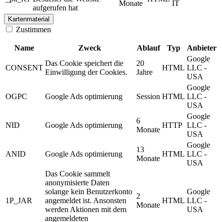
Monate
IT
aufgerufen hat
Kartenmaterial
Zustimmen
Name
Zweck
Ablauf
Typ
Anbieter
Google
Das Cookie speichert die
20
CONSENT
HTML
LLC -
Einwilligung der Cookies.
Jahre
USA
Google
OGPC
Google Ads optimierung
Session
HTML
LLC -
USA
Google
6
NID
Google Ads optimierung
HTTP
LLC -
Monate
USA
Google
13
ANID
Google Ads optimierung
HTML
LLC -
Monate
USA
Das Cookie sammelt
anonymisierte Daten
solange kein Benutzerkonto
Google
2
1P_JAR
angemeldet ist. Ansonsten
HTML
LLC -
Monate
werden Aktionen mit dem
USA
angemeldeten