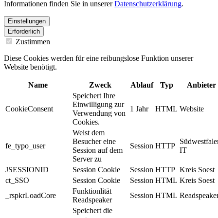
Informationen finden Sie in unserer
Datenschutzerklärung
.
Einstellungen
Erforderlich
Zustimmen
Diese Cookies werden für eine reibungslose Funktion unserer
Website benötigt.
Name
Zweck
Ablauf
Typ
Anbieter
Speichert Ihre
Einwilligung zur
CookieConsent
1 Jahr
HTML
Website
Verwendung von
Cookies.
Weist dem
Besucher eine
Südwestfale
fe_typo_user
Session
HTTP
Session auf dem
IT
Server zu
JSESSIONID
Session Cookie
Session
HTTP
Kreis Soest
ct_SSO
Session Cookie
Session
HTML
Kreis Soest
Funktionlität
_rspkrLoadCore
Session
HTML
Readspeake
Readspeaker
Speichert die