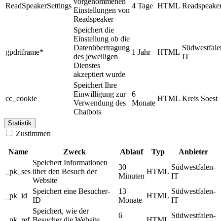
vorgenommenen
ReadSpeakerSettings
4 Tage
HTML
Readspeake
Einstellungen von
Readspeaker
Speichert die
Einstellung ob die
Datenübertragung
Südwestfale
gpdriframe*
1 Jahr
HTML
des jeweiligen
IT
Dienstes
akzeptiert wurde
Speichert Ihre
Einwilligung zur
6
cc_cookie
HTML
Kreis Soest
Verwendung des
Monate
Chatbots
Statistik
Zustimmen
Name
Zweck
Ablauf
Typ
Anbieter
Speichert Informationen
30
Südwestfalen-
_pk_ses
über den Besuch der
HTML
Minuten
IT
Website
Speichert eine Besucher-
13
Südwestfalen-
_pk_id
HTML
ID
Monate
IT
Speichert, wie der
6
Südwestfalen-
_pk_ref
Besucher die Website
HTML