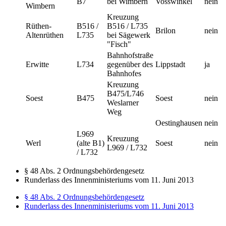
B7
bei Wimbern
Vosswinkel
nein
Wimbern
Kreuzung
Rüthen-
B516 /
B516 / L735
Brilon
nein
Altenrüthen
L735
bei Sägewerk
"Fisch"
Bahnhofstraße
Erwitte
L734
gegenüber des
Lippstadt
ja
Bahnhofes
Kreuzung
B475/L746
Soest
B475
Soest
nein
Weslarner
Weg
Oestinghausen
nein
L969
Kreuzung
Werl
(alte B1)
Soest
nein
L969 / L732
/ L732
§ 48 Abs. 2 Ordnungsbehördengesetz
Runderlass des Innenministeriums vom 11. Juni 2013
§ 48 Abs. 2 Ordnungsbehördengesetz
Runderlass des Innenministeriums vom 11. Juni 2013