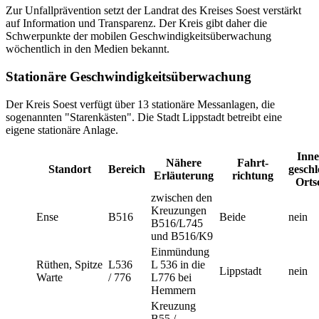
Zur Unfallprävention setzt der Landrat des Kreises Soest verstärkt
auf Information und Transparenz. Der Kreis gibt daher die
Schwerpunkte der mobilen Geschwindigkeitsüberwachung
wöchentlich in den Medien bekannt.
Stationäre Geschwindigkeitsüberwachung
Der Kreis Soest verfügt über 13 stationäre Messanlagen, die
sogenannten "Starenkästen". Die Stadt Lippstadt betreibt eine
eigene stationäre Anlage.
Inn
Nähere
Fahrt­
Standort
Bereich
gesch
Erläuterung
richtung
Orts
zwischen den
Kreuzungen
Ense
B516
Beide
nein
B516/L745
und B516/K9
Einmündung
Rüthen, Spitze
L536
L 536 in die
Lippstadt
nein
Warte
/ 776
L776 bei
Hemmern
Kreuzung
B55 /