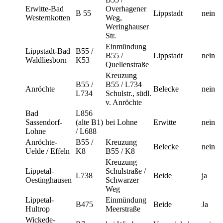
Erwitte-Bad
Overhagener
B 55
Lippstadt
nein
Westernkotten
Weg,
Weringhauser
Str.
Einmündung
Lippstadt-Bad
B55 /
B55 /
Lippstadt
nein
Waldliesborn
K53
Quellenstraße
Kreuzung
B55 /
B55 / L734
Anröchte
Belecke
nein
L734
Schulstr., südl.
v. Anröchte
Bad
L856
Sassendorf-
(alte B1)
bei Lohne
Erwitte
nein
Lohne
/ L688
Anröchte-
B55 /
Kreuzung
Belecke
nein
Uelde / Effeln
K8
B55 / K8
Kreuzung
Lippetal-
Schulstraße /
L738
Beide
ja
Oestinghausen
Schwarzer
Weg
Lippetal-
Einmündung
B475
Beide
Ja
Hultrop
Meerstraße
Wickede-