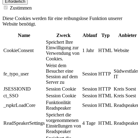
Erforderlich
Zustimmen
Diese Cookies werden für eine reibungslose Funktion unserer
Website benötigt.
Name
Zweck
Ablauf
Typ
Anbieter
Speichert Ihre
Einwilligung zur
CookieConsent
1 Jahr
HTML
Website
Verwendung von
Cookies.
Weist dem
Besucher eine
Südwestfale
fe_typo_user
Session
HTTP
Session auf dem
IT
Server zu
JSESSIONID
Session Cookie
Session
HTTP
Kreis Soest
ct_SSO
Session Cookie
Session
HTML
Kreis Soest
Funktionlität
_rspkrLoadCore
Session
HTML
Readspeake
Readspeaker
Speichert die
vorgenommenen
ReadSpeakerSettings
4 Tage
HTML
Readspeake
Einstellungen von
Readspeaker