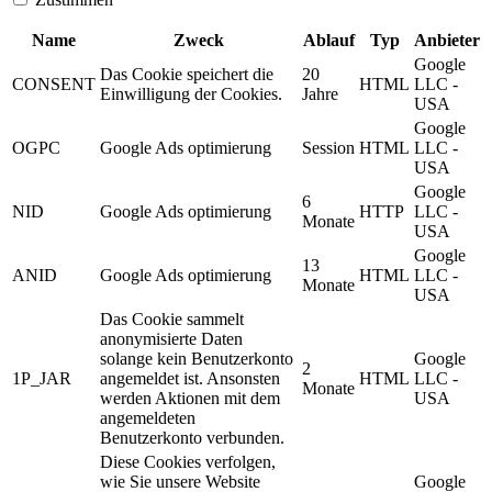
Name
Zweck
Ablauf
Typ
Anbieter
Google
Das Cookie speichert die
20
CONSENT
HTML
LLC -
Einwilligung der Cookies.
Jahre
USA
Google
OGPC
Google Ads optimierung
Session
HTML
LLC -
USA
Google
6
NID
Google Ads optimierung
HTTP
LLC -
Monate
USA
Google
13
ANID
Google Ads optimierung
HTML
LLC -
Monate
USA
Das Cookie sammelt
anonymisierte Daten
solange kein Benutzerkonto
Google
2
1P_JAR
angemeldet ist. Ansonsten
HTML
LLC -
Monate
werden Aktionen mit dem
USA
angemeldeten
Benutzerkonto verbunden.
Diese Cookies verfolgen,
wie Sie unsere Website
Google