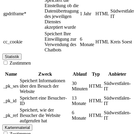
Speichert die
Einstellung ob die
Datenübertragung
Südwestfale
gpdriframe*
1 Jahr
HTML
des jeweiligen
IT
Dienstes
akzeptiert wurde
Speichert Ihre
Einwilligung zur
6
cc_cookie
HTML
Kreis Soest
Verwendung des
Monate
Chatbots
Statistik
Zustimmen
Name
Zweck
Ablauf
Typ
Anbieter
Speichert Informationen
30
Südwestfalen-
_pk_ses
über den Besuch der
HTML
Minuten
IT
Website
Speichert eine Besucher-
13
Südwestfalen-
_pk_id
HTML
ID
Monate
IT
Speichert, wie der
6
Südwestfalen-
_pk_ref
Besucher die Website
HTML
Monate
IT
aufgerufen hat
Kartenmaterial
Zustimmen