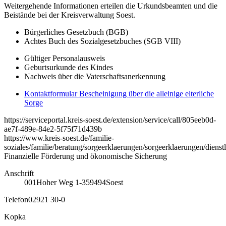
Weitergehende Informationen erteilen die Urkundsbeamten und die
Beistände bei der Kreisverwaltung Soest.
Bürgerliches Gesetzbuch (BGB)
Achtes Buch des Sozialgesetzbuches (SGB VIII)
Gültiger Personalausweis
Geburtsurkunde des Kindes
Nachweis über die Vaterschaftsanerkennung
Kontaktformular Bescheinigung über die alleinige elterliche
Sorge
https://serviceportal.kreis-soest.de/extension/service/call/805eeb0d-
ae7f-489e-84e2-5f75f71d439b
https://www.kreis-soest.de/familie-
soziales/familie/beratung/sorgeerklaerungen/sorgeerklaerungen/diens
Finanzielle Förderung und ökonomische Sicherung
Anschrift
001
Hoher Weg 1-3
59494
Soest
Telefon
02921 30-0
Kopka