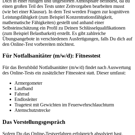
Dich in einer ruhigen und ungestörten Atmosphäre befindest, da du
einen großen Teil des Tests unter Zeitvorgaben bearbeiten musst
(wie bei einer Klausur). In dem Test werden Fragen zur kognitiven
Leistungsfähigkeit (zum Beispiel Konzentrationsfähigkeit,
mathematische Fähigkeiten) gestellt und anhand einer
Selbsteinschätzung ein Profil zu Deinen Schlüsselqualifikationen
(zum Beispiel Belastbarkeit) erstellt. Es gibt zahlreiche
Übungsangebote in verschiedenen Ausfertigungen, falls Du dich auf
den Online-Test vorbereiten möchtest.
Für Notfallsanitäter (m/w/d): Fitnesstest
Für das Berufsbild Notfallsanitäter (m/w/d) findet nach Auswertung
des Online-Tests ein zusätzlicher Fitnesstest statt. Dieser umfasst:
Armergometer
Laufband
Fahrrad
Endlosleiter
Tragetest mit Gewichten im Feuerwehrschlauchturm
Atemschutzstrecke
Das Vorstellungsgespräch
Sofern Du das Online-Testverfahren erfolgreich absolviert hast,