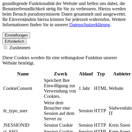
grundlegende Funktionalität der Website und helfen uns dabei, die
Benutzerfreundlichkeit stetig für Sie zu verbessern. Hierzu werden
beim Besuch pseudonymisierte Daten gesammelt und ausgewertet.
Ihr Einverständnis hierzu können Sie jederzeit widerrufen. Weitere
Informationen finden Sie in unserer
Datenschutzerklärung
.
Einstellungen
Erforderlich
Zustimmen
Diese Cookies werden für eine reibungslose Funktion unserer
Website benötigt.
Name
Zweck
Ablauf
Typ
Anbieter
Speichert Ihre
Einwilligung zur
CookieConsent
1 Jahr
HTML
Website
Verwendung von
Cookies.
Weist dem
Besucher eine
Südwestfale
fe_typo_user
Session
HTTP
Session auf dem
IT
Server zu
JSESSIONID
Session Cookie
Session
HTTP
Kreis Soest
ct_SSO
Session Cookie
Session
HTML
Kreis Soest