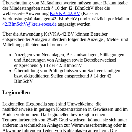
Überschreitung von Maßnahmenwerten müssen unter Bekanntgabe
der Mindestangaben nach § 10 der 42. BImSchV über die
webbasierte Anwendung
KaVKA-42.BV
(Kataster
Verdunstungskühlanlagen 42. BImSchV) und zusätzlich per Mail an
42.BImSchV@kreis-soest.de
angezeigt werden.
Über die Anwendung KaVKA-42.BV können Betreiber
entsprechender Anlagen außerdem folgenden Anzeige-, Melde- und
Mitteilungspflichten nachkommen:
Anzeigen von Neuanlagen, Bestandsanlagen, Stilllegungen
und Änderungen von Anlagen sowie Betreiberwechsel
entsprechend § 13 der 42. BImSchV
Übermittlung von Prüfergebnissen von Sachverständigen
bzw. akkreditierten Stellen entsprechend § 14 der 42.
BImSchV
Legionellen
Legionellen (Legionella spp.) sind Umweltkeime, die
natürlicherweise in geringen Konzentrationen in Gewässern und im
Boden vorkommen. Da Legionellen bevorzugt in einem
Temperaturbereich von 25-45 Grad wachsen, können sie sich unter
anderem in technischen Anlagen zur Warmwasserbereitung oder in
Abwärme führenden Teilen von Kühlanlagen anreichern. Die