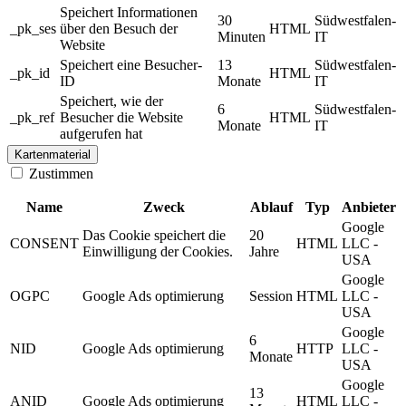
Speichert Informationen
30
Südwestfalen-
_pk_ses
über den Besuch der
HTML
Minuten
IT
Website
Speichert eine Besucher-
13
Südwestfalen-
_pk_id
HTML
ID
Monate
IT
Speichert, wie der
6
Südwestfalen-
_pk_ref
Besucher die Website
HTML
Monate
IT
aufgerufen hat
Kartenmaterial
Zustimmen
Name
Zweck
Ablauf
Typ
Anbieter
Google
Das Cookie speichert die
20
CONSENT
HTML
LLC -
Einwilligung der Cookies.
Jahre
USA
Google
OGPC
Google Ads optimierung
Session
HTML
LLC -
USA
Google
6
NID
Google Ads optimierung
HTTP
LLC -
Monate
USA
Google
13
ANID
Google Ads optimierung
HTML
LLC -