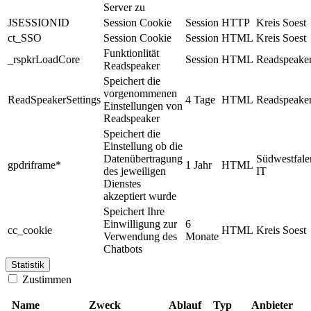
Server zu
JSESSIONID
Session Cookie
Session
HTTP
Kreis Soest
ct_SSO
Session Cookie
Session
HTML
Kreis Soest
Funktionlität
_rspkrLoadCore
Session
HTML
Readspeake
Readspeaker
Speichert die
vorgenommenen
ReadSpeakerSettings
4 Tage
HTML
Readspeake
Einstellungen von
Readspeaker
Speichert die
Einstellung ob die
Datenübertragung
Südwestfale
gpdriframe*
1 Jahr
HTML
des jeweiligen
IT
Dienstes
akzeptiert wurde
Speichert Ihre
Einwilligung zur
6
cc_cookie
HTML
Kreis Soest
Verwendung des
Monate
Chatbots
Statistik
Zustimmen
Name
Zweck
Ablauf
Typ
Anbieter