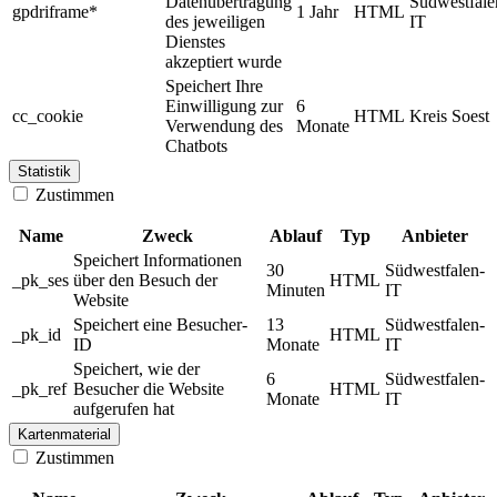
Datenübertragung
Südwestfale
gpdriframe*
1 Jahr
HTML
des jeweiligen
IT
Dienstes
akzeptiert wurde
Speichert Ihre
Einwilligung zur
6
cc_cookie
HTML
Kreis Soest
Verwendung des
Monate
Chatbots
Statistik
Zustimmen
Name
Zweck
Ablauf
Typ
Anbieter
Speichert Informationen
30
Südwestfalen-
_pk_ses
über den Besuch der
HTML
Minuten
IT
Website
Speichert eine Besucher-
13
Südwestfalen-
_pk_id
HTML
ID
Monate
IT
Speichert, wie der
6
Südwestfalen-
_pk_ref
Besucher die Website
HTML
Monate
IT
aufgerufen hat
Kartenmaterial
Zustimmen