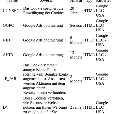
Name
Zweck
Ablauf
Typ
Anbieter
Google
Das Cookie speichert die
20
CONSENT
HTML
LLC -
Einwilligung der Cookies.
Jahre
USA
Google
OGPC
Google Ads optimierung
Session
HTML
LLC -
USA
Google
6
NID
Google Ads optimierung
HTTP
LLC -
Monate
USA
Google
13
ANID
Google Ads optimierung
HTML
LLC -
Monate
USA
Das Cookie sammelt
anonymisierte Daten
solange kein Benutzerkonto
Google
2
1P_JAR
angemeldet ist. Ansonsten
HTML
LLC -
Monate
werden Aktionen mit dem
USA
angemeldeten
Benutzerkonto verbunden.
Diese Cookies verfolgen,
wie Sie unsere Website
Google
DV
nutzen, um Ihnen Werbung
2 Jahre
HTML
LLC -
zu zeigen, die für Sie
USA