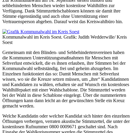
Zur Kommunalwahl am 14. September stehen blinden und
sehbehinderten Menschen wieder kostenlose Wahlhilfen zur
Verfügung. Dank Stimmzettelschablonen können sie damit ihre
Stimme eigenständig und auch ohne Unterstützung einer
Vertrauensperson abgeben. Darauf weist das Kreiswahlbüro hin.
Kommunalwahl im Kreis Soest. Grafik: Judith Wedderwille/ Kreis
Soest
Gemeinsam mit den Blinden- und Sehbehindertenvereinen haben
die Kommunen Unterstützungsmaßnahmen für Menschen mit
Sehverlust entwickelt, die es ihnen erlauben, ihre Stimmen bei der
Kommunalwahl selbstständig, frei und geheim abzugeben. Im
Einzelnen funktioniert das so: Damit Menschen mit Sehverlust
wissen, wo sie die Kreuze setzen müssen, um „ihre“ Kandidatinnen
und Kandidaten zu wählen, erhalten sie auf Wunsch ein kostenloses
Wahlhilfepaket mit einer Wahlschablone. Die Stimmzettel werden
bei der Wahl in diese Schablone eingelegt. Über die nummerierten
Öffnungen kann dann leicht an der gewünschten Stelle ein Kreuz
gemacht werden.
Welche Kandidatin oder welcher Kandidat sich hinter den einzelnen
Öffnungen verbergen, verraten akustische Stimmzettel, die unter der
kostenlosen Rufnummer 0800 0009671 geschaltet sind. Nach
Eingabe der Wahlkreisnummer werden die Stimmzettel des