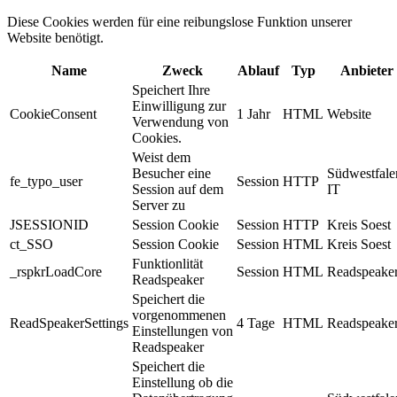
Diese Cookies werden für eine reibungslose Funktion unserer
Website benötigt.
Name
Zweck
Ablauf
Typ
Anbieter
Speichert Ihre
Einwilligung zur
CookieConsent
1 Jahr
HTML
Website
Verwendung von
Cookies.
Weist dem
Besucher eine
Südwestfale
fe_typo_user
Session
HTTP
Session auf dem
IT
Server zu
JSESSIONID
Session Cookie
Session
HTTP
Kreis Soest
ct_SSO
Session Cookie
Session
HTML
Kreis Soest
Funktionlität
_rspkrLoadCore
Session
HTML
Readspeake
Readspeaker
Speichert die
vorgenommenen
ReadSpeakerSettings
4 Tage
HTML
Readspeake
Einstellungen von
Readspeaker
Speichert die
Einstellung ob die