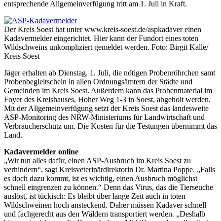
entsprechende Allgemeinverfügung tritt am 1. Juli in Kraft.
Der Kreis Soest hat unter www.kreis-soest.de/aspkadaver einen
Kadavermelder eingerichtet. Hier kann der Fundort eines toten
Wildschweins unkompliziert gemeldet werden. Foto: Birgit Kalle/
Kreis Soest
Jäger erhalten ab Dienstag, 1. Juli, die nötigen Probenröhrchen samt
Probenbegleitschein in allen Ordnungsämtern der Städte und
Gemeinden im Kreis Soest. Außerdem kann das Probenmaterial im
Foyer des Kreishauses, Hoher Weg 1-3 in Soest, abgeholt werden.
Mit der Allgemeinverfügung setzt der Kreis Soest das landesweite
ASP-Monitoring des NRW-Ministeriums für Landwirtschaft und
Verbraucherschutz um. Die Kosten für die Testungen übernimmt das
Land.
Kadavermelder online
„Wir tun alles dafür, einen ASP-Ausbruch im Kreis Soest zu
verhindern“, sagt Kreisveterinärdirektorin Dr. Martina Poppe. „Falls
es doch dazu kommt, ist es wichtig, einen Ausbruch möglichst
schnell eingrenzen zu können.“ Denn das Virus, das die Tierseuche
auslöst, ist tückisch: Es bleibt über lange Zeit auch in toten
Wildschweinen hoch ansteckend. Daher müssen Kadaver schnell
und fachgerecht aus den Wäldern transportiert werden. „Deshalb