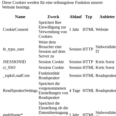
Diese Cookies werden für eine reibungslose Funktion unserer
Website benötigt.
Name
Zweck
Ablauf
Typ
Anbieter
Speichert Ihre
Einwilligung zur
CookieConsent
1 Jahr
HTML
Website
Verwendung von
Cookies.
Weist dem
Besucher eine
Südwestfale
fe_typo_user
Session
HTTP
Session auf dem
IT
Server zu
JSESSIONID
Session Cookie
Session
HTTP
Kreis Soest
ct_SSO
Session Cookie
Session
HTML
Kreis Soest
Funktionlität
_rspkrLoadCore
Session
HTML
Readspeake
Readspeaker
Speichert die
vorgenommenen
ReadSpeakerSettings
4 Tage
HTML
Readspeake
Einstellungen von
Readspeaker
Speichert die
Einstellung ob die
Datenübertragung
Südwestfale
gpdriframe*
1 Jahr
HTML