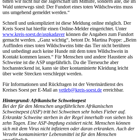
bitten wir nicht nur die Jägerschaft um Mithilfe, sondern alle, die im
Wald unterwegs sind: Der Fundort eines toten Wildschweins muss
uns umgehend gemeldet werden.“
Schnell und unkompliziert ist diese Meldung online möglich. Der
Kreis Soest hat hierfür einen Online-Melder eingerichtet. Unter
www.kreis-soest.de/aspkadaver
können die Angaben zum Fundort
gemacht werden. „Ganz wichtig“, betont Dr. Martina Poppe: „Beim
Auffinden eines toten Wildschweins bitte das Tier nicht berühren
und unbedingt auch keine Hunde mit dem toten Wildschwein in
Kontakt kommen lassen.“ Für Menschen und andere Haustiere als
Schweine ist die ASP ungefährlich. Da die Tierseuche aber
hochansteckend ist, kann sie über kontaminierte Kleidung leicht
über weite Strecken verschleppt werden.
Für Informationen und Rückfragen ist der Veterinärdienst des
Kreises Soest per E-Mail an
vetleb@​kreis-soest.de
erreichbar.
Hintergrund: Afrikanische Schweinepest
Bei der für den Menschen ungefährlichen Afrikanischen
Schweinepest (ASP) tritt bei Schweinen sehr hohes Fieber auf.
Erkrankte Schweine sterben in der Regel innerhalb von sieben bis
zehn Tagen. Eine ASP-Impfung existiert nicht. Menschen können
sich mit dem Virus nicht infizieren oder daran erkranken. Auch der
Verzehr kontaminierter Lebensmittel ist für den Menschen
ungefährlich.