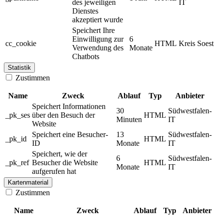
des jeweiligen
IT
Dienstes
akzeptiert wurde
Speichert Ihre
Einwilligung zur
6
cc_cookie
HTML
Kreis Soest
Verwendung des
Monate
Chatbots
Statistik
Zustimmen
Name
Zweck
Ablauf
Typ
Anbieter
Speichert Informationen
30
Südwestfalen-
_pk_ses
über den Besuch der
HTML
Minuten
IT
Website
Speichert eine Besucher-
13
Südwestfalen-
_pk_id
HTML
ID
Monate
IT
Speichert, wie der
6
Südwestfalen-
_pk_ref
Besucher die Website
HTML
Monate
IT
aufgerufen hat
Kartenmaterial
Zustimmen
Name
Zweck
Ablauf
Typ
Anbieter