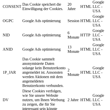
Google
Das Cookie speichert die
20
CONSENT
HTML
LLC -
Einwilligung der Cookies.
Jahre
USA
Google
OGPC
Google Ads optimierung
Session
HTML
LLC -
USA
Google
6
NID
Google Ads optimierung
HTTP
LLC -
Monate
USA
Google
13
ANID
Google Ads optimierung
HTML
LLC -
Monate
USA
Das Cookie sammelt
anonymisierte Daten
solange kein Benutzerkonto
Google
2
1P_JAR
angemeldet ist. Ansonsten
HTML
LLC -
Monate
werden Aktionen mit dem
USA
angemeldeten
Benutzerkonto verbunden.
Diese Cookies verfolgen,
wie Sie unsere Website
Google
DV
nutzen, um Ihnen Werbung
2 Jahre
HTML
LLC -
zu zeigen, die für Sie
USA
interessant sein könnte