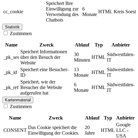
Speichert Ihre
Einwilligung zur
6
cc_cookie
HTML
Kreis Soest
Verwendung des
Monate
Chatbots
Statistik
Zustimmen
Name
Zweck
Ablauf
Typ
Anbieter
Speichert Informationen
30
Südwestfalen-
_pk_ses
über den Besuch der
HTML
Minuten
IT
Website
Speichert eine Besucher-
13
Südwestfalen-
_pk_id
HTML
ID
Monate
IT
Speichert, wie der
6
Südwestfalen-
_pk_ref
Besucher die Website
HTML
Monate
IT
aufgerufen hat
Kartenmaterial
Zustimmen
Name
Zweck
Ablauf
Typ
Anbieter
Google
Das Cookie speichert die
20
CONSENT
HTML
LLC -
Einwilligung der Cookies.
Jahre
USA