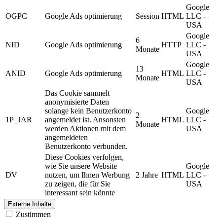
Google
OGPC
Google Ads optimierung
Session
HTML
LLC -
USA
Google
6
NID
Google Ads optimierung
HTTP
LLC -
Monate
USA
Google
13
ANID
Google Ads optimierung
HTML
LLC -
Monate
USA
Das Cookie sammelt
anonymisierte Daten
solange kein Benutzerkonto
Google
2
1P_JAR
angemeldet ist. Ansonsten
HTML
LLC -
Monate
werden Aktionen mit dem
USA
angemeldeten
Benutzerkonto verbunden.
Diese Cookies verfolgen,
wie Sie unsere Website
Google
DV
nutzen, um Ihnen Werbung
2 Jahre
HTML
LLC -
zu zeigen, die für Sie
USA
interessant sein könnte
Externe Inhalte
Zustimmen