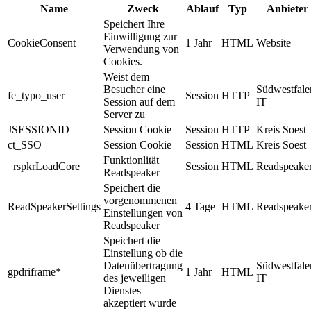
Name
Zweck
Ablauf
Typ
Anbieter
Speichert Ihre
Einwilligung zur
CookieConsent
1 Jahr
HTML
Website
Verwendung von
Cookies.
Weist dem
Besucher eine
Südwestfale
fe_typo_user
Session
HTTP
Session auf dem
IT
Server zu
JSESSIONID
Session Cookie
Session
HTTP
Kreis Soest
ct_SSO
Session Cookie
Session
HTML
Kreis Soest
Funktionlität
_rspkrLoadCore
Session
HTML
Readspeake
Readspeaker
Speichert die
vorgenommenen
ReadSpeakerSettings
4 Tage
HTML
Readspeake
Einstellungen von
Readspeaker
Speichert die
Einstellung ob die
Datenübertragung
Südwestfale
gpdriframe*
1 Jahr
HTML
des jeweiligen
IT
Dienstes
akzeptiert wurde