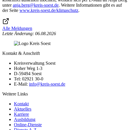
unter
anja.berg@​kreis-soest.de
. Weitere Informationen gibt es auf
der Seite
www.kreis-soest.de/klimaschutz
.
Alle Meldungen
Letzte Änderung: 06.08.2026
Kontakt & Anschrift
Kreisverwaltung Soest
Hoher Weg 1-3
D-59494 Soest
Tel: 02921 30-0
E-Mail:
info@​kreis-soest.de
Weitere Links
Kontakt
Aktuelles
Karriere
Ausbildung
Online-Dienste
Dienste A-Z