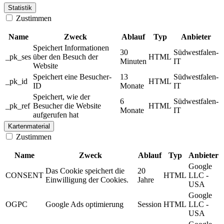
Statistik
Zustimmen
Name
Zweck
Ablauf
Typ
Anbieter
Speichert Informationen
30
Südwestfalen-
_pk_ses
über den Besuch der
HTML
Minuten
IT
Website
Speichert eine Besucher-
13
Südwestfalen-
_pk_id
HTML
ID
Monate
IT
Speichert, wie der
6
Südwestfalen-
_pk_ref
Besucher die Website
HTML
Monate
IT
aufgerufen hat
Kartenmaterial
Zustimmen
Name
Zweck
Ablauf
Typ
Anbieter
Google
Das Cookie speichert die
20
CONSENT
HTML
LLC -
Einwilligung der Cookies.
Jahre
USA
Google
OGPC
Google Ads optimierung
Session
HTML
LLC -
USA