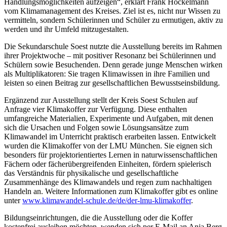
Handlungsmöglichkeiten aufzeigen“, erklärt Frank Hockelmann
vom Klimamanagement des Kreises. Ziel ist es, nicht nur Wissen zu
vermitteln, sondern Schülerinnen und Schüler zu ermutigen, aktiv zu
werden und ihr Umfeld mitzugestalten.
Die Sekundarschule Soest nutzte die Ausstellung bereits im Rahmen
ihrer Projektwoche – mit positiver Resonanz bei Schülerinnen und
Schülern sowie Besuchenden. Denn gerade junge Menschen wirken
als Multiplikatoren: Sie tragen Klimawissen in ihre Familien und
leisten so einen Beitrag zur gesellschaftlichen Bewusstseinsbildung.
Ergänzend zur Ausstellung stellt der Kreis Soest Schulen auf
Anfrage vier Klimakoffer zur Verfügung. Diese enthalten
umfangreiche Materialien, Experimente und Aufgaben, mit denen
sich die Ursachen und Folgen sowie Lösungsansätze zum
Klimawandel im Unterricht praktisch erarbeiten lassen. Entwickelt
wurden die Klimakoffer von der LMU München. Sie eignen sich
besonders für projektorientiertes Lernen in naturwissenschaftlichen
Fächern oder fächerübergreifenden Einheiten, fördern spielerisch
das Verständnis für physikalische und gesellschaftliche
Zusammenhänge des Klimawandels und regen zum nachhaltigen
Handeln an. Weitere Informationen zum Klimakoffer gibt es online
unter
www.klimawandel-schule.de/de/der-lmu-klimakoffer
.
Bildungseinrichtungen, die die Ausstellung oder die Koffer
kostenfrei ausleihen möchten, wenden sich per E-Mail an Anja Berg