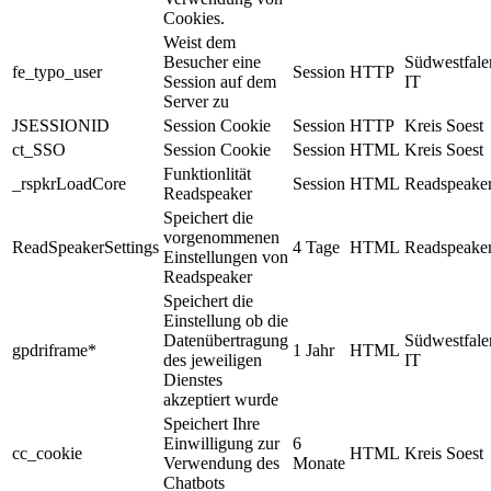
Cookies.
Weist dem
Besucher eine
Südwestfale
fe_typo_user
Session
HTTP
Session auf dem
IT
Server zu
JSESSIONID
Session Cookie
Session
HTTP
Kreis Soest
ct_SSO
Session Cookie
Session
HTML
Kreis Soest
Funktionlität
_rspkrLoadCore
Session
HTML
Readspeake
Readspeaker
Speichert die
vorgenommenen
ReadSpeakerSettings
4 Tage
HTML
Readspeake
Einstellungen von
Readspeaker
Speichert die
Einstellung ob die
Datenübertragung
Südwestfale
gpdriframe*
1 Jahr
HTML
des jeweiligen
IT
Dienstes
akzeptiert wurde
Speichert Ihre
Einwilligung zur
6
cc_cookie
HTML
Kreis Soest
Verwendung des
Monate
Chatbots