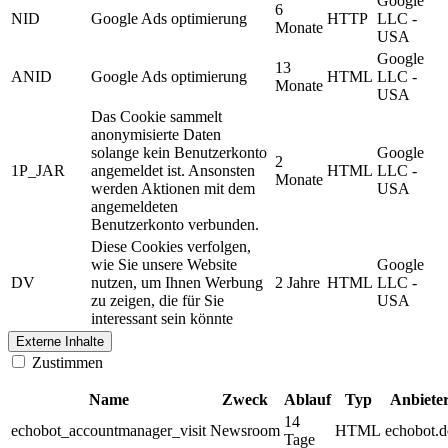
Google
6
NID
Google Ads optimierung
HTTP
LLC -
Monate
USA
Google
13
ANID
Google Ads optimierung
HTML
LLC -
Monate
USA
Das Cookie sammelt
anonymisierte Daten
solange kein Benutzerkonto
Google
2
1P_JAR
angemeldet ist. Ansonsten
HTML
LLC -
Monate
werden Aktionen mit dem
USA
angemeldeten
Benutzerkonto verbunden.
Diese Cookies verfolgen,
wie Sie unsere Website
Google
DV
nutzen, um Ihnen Werbung
2 Jahre
HTML
LLC -
zu zeigen, die für Sie
USA
interessant sein könnte
Externe Inhalte
Zustimmen
Name
Zweck
Ablauf
Typ
Anbiete
14
echobot_accountmanager_visit
Newsroom
HTML
echobot.d
Tage