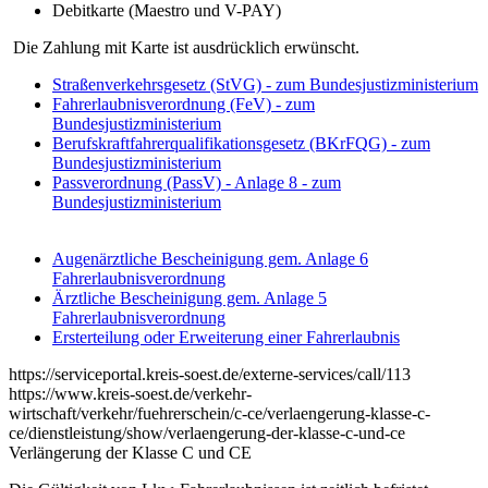
Debitkarte (Maestro und V-PAY)
Die Zahlung mit Karte ist ausdrücklich erwünscht.
Straßenverkehrsgesetz (StVG) - zum Bundesjustizministerium
Fahrerlaubnisverordnung (FeV) - zum
Bundesjustizministerium
Berufskraftfahrerqualifikationsgesetz (BKrFQG) - zum
Bundesjustizministerium
Passverordnung (PassV) - Anlage 8 - zum
Bundesjustizministerium
Augenärztliche Bescheinigung gem. Anlage 6
Fahrerlaubnisverordnung
Ärztliche Bescheinigung gem. Anlage 5
Fahrerlaubnisverordnung
Ersterteilung oder Erweiterung einer Fahrerlaubnis
https://serviceportal.kreis-soest.de/externe-services/call/113
https://www.kreis-soest.de/verkehr-
wirtschaft/verkehr/fuehrerschein/c-ce/verlaengerung-klasse-c-
ce/dienstleistung/show/verlaengerung-der-klasse-c-und-ce
Verlängerung der Klasse C und CE