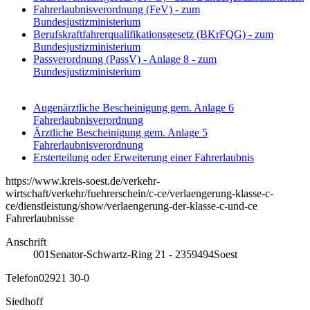
Fahrerlaubnisverordnung (FeV) - zum
Bundesjustizministerium
Berufskraftfahrerqualifikationsgesetz (BKrFQG) - zum
Bundesjustizministerium
Passverordnung (PassV) - Anlage 8 - zum
Bundesjustizministerium
Augenärztliche Bescheinigung gem. Anlage 6
Fahrerlaubnisverordnung
Ärztliche Bescheinigung gem. Anlage 5
Fahrerlaubnisverordnung
Ersterteilung oder Erweiterung einer Fahrerlaubnis
https://www.kreis-soest.de/verkehr-
wirtschaft/verkehr/fuehrerschein/c-ce/verlaengerung-klasse-c-
ce/dienstleistung/show/verlaengerung-der-klasse-c-und-ce
Fahrerlaubnisse
Anschrift
001
Senator-Schwartz-Ring 21 - 23
59494
Soest
Telefon
02921 30-0
Siedhoff