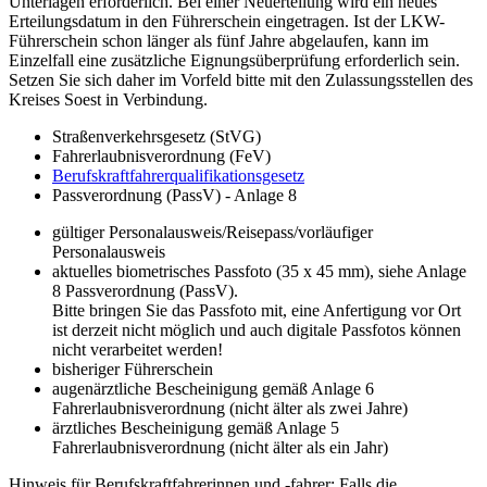
Unterlagen erforderlich. Bei einer Neuerteilung wird ein neues
Erteilungsdatum in den Führerschein eingetragen. Ist der LKW-
Führerschein schon länger als fünf Jahre abgelaufen, kann im
Einzelfall eine zusätzliche Eignungsüberprüfung erforderlich sein.
Setzen Sie sich daher im Vorfeld bitte mit den Zulassungsstellen des
Kreises Soest in Verbindung.
Straßenverkehrsgesetz (StVG)
Fahrerlaubnisverordnung (FeV)
Berufskraftfahrerqualifikationsgesetz
Passverordnung (PassV) - Anlage 8
gültiger Personalausweis/Reisepass/vorläufiger
Personalausweis
aktuelles biometrisches Passfoto (35 x 45 mm), siehe Anlage
8 Passverordnung (PassV).
Bitte bringen Sie das Passfoto mit, eine Anfertigung vor Ort
ist derzeit nicht möglich und auch digitale Passfotos können
nicht verarbeitet werden!
bisheriger Führerschein
augenärztliche Bescheinigung gemäß Anlage 6
Fahrerlaubnisverordnung (nicht älter als zwei Jahre)
ärztliches Bescheinigung gemäß Anlage 5
Fahrerlaubnisverordnung (nicht älter als ein Jahr)
Hinweis für Berufskraftfahrerinnen und -fahrer: Falls die