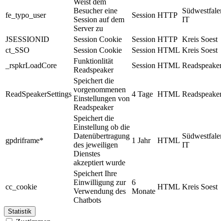
Weist dem
Besucher eine
Südwestfale
fe_typo_user
Session
HTTP
Session auf dem
IT
Server zu
JSESSIONID
Session Cookie
Session
HTTP
Kreis Soest
ct_SSO
Session Cookie
Session
HTML
Kreis Soest
Funktionlität
_rspkrLoadCore
Session
HTML
Readspeake
Readspeaker
Speichert die
vorgenommenen
ReadSpeakerSettings
4 Tage
HTML
Readspeake
Einstellungen von
Readspeaker
Speichert die
Einstellung ob die
Datenübertragung
Südwestfale
gpdriframe*
1 Jahr
HTML
des jeweiligen
IT
Dienstes
akzeptiert wurde
Speichert Ihre
Einwilligung zur
6
cc_cookie
HTML
Kreis Soest
Verwendung des
Monate
Chatbots
Statistik