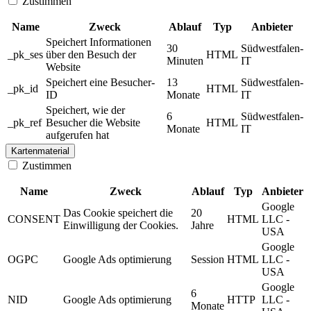
Zustimmen
Name
Zweck
Ablauf
Typ
Anbieter
Speichert Informationen
30
Südwestfalen-
_pk_ses
über den Besuch der
HTML
Minuten
IT
Website
Speichert eine Besucher-
13
Südwestfalen-
_pk_id
HTML
ID
Monate
IT
Speichert, wie der
6
Südwestfalen-
_pk_ref
Besucher die Website
HTML
Monate
IT
aufgerufen hat
Kartenmaterial
Zustimmen
Name
Zweck
Ablauf
Typ
Anbieter
Google
Das Cookie speichert die
20
CONSENT
HTML
LLC -
Einwilligung der Cookies.
Jahre
USA
Google
OGPC
Google Ads optimierung
Session
HTML
LLC -
USA
Google
6
NID
Google Ads optimierung
HTTP
LLC -
Monate