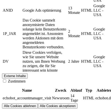
USA
Google
13
ANID
Google Ads optimierung
HTML
LLC -
Monate
USA
Das Cookie sammelt
anonymisierte Daten
solange kein Benutzerkonto
Google
2
1P_JAR
angemeldet ist. Ansonsten
HTML
LLC -
Monate
werden Aktionen mit dem
USA
angemeldeten
Benutzerkonto verbunden.
Diese Cookies verfolgen,
wie Sie unsere Website
Google
DV
nutzen, um Ihnen Werbung
2 Jahre
HTML
LLC -
zu zeigen, die für Sie
USA
interessant sein könnte
Externe Inhalte
Zustimmen
Name
Zweck
Ablauf
Typ
Anbiete
14
echobot_accountmanager_visit
Newsroom
HTML
echobot.d
Tage
Alle Cookies ablehnen
Alle Cookies akzeptieren