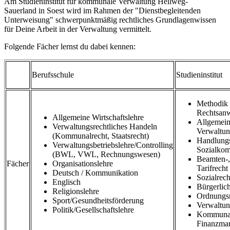
Am Studieninstitut für kommunale Verwaltung Hellweg-
Sauerland in Soest wird im Rahmen der "Dienstbegleitenden
Unterweisung" schwerpunktmäßig rechtliches Grundlagenwissen
für Deine Arbeit in der Verwaltung vermittelt.
Folgende Fächer lernst du dabei kennen:
Berufsschule
Studieninstitut
Methodik 
Rechtsan
Allgemeine Wirtschaftslehre
Allgemein
Verwaltungsrechtliches Handeln
Verwaltun
(Kommunalrecht, Staatsrecht)
Handlung
Verwaltungsbetriebslehre/Controlling
Sozialkom
(BWL, VWL, Rechnungswesen)
Beamten-,
Fächer
Organisationslehre
Tarifrecht
Deutsch / Kommunikation
Sozialrech
Englisch
Bürgerlic
Religionslehre
Ordnungs
Sport/Gesundheitsförderung
Verwaltun
Politik/Gesellschaftslehre
Kommuna
Finanzma