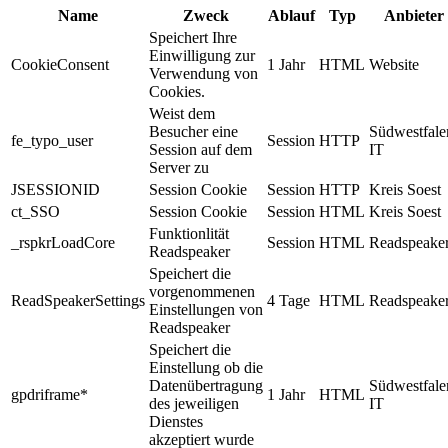
Name
Zweck
Ablauf
Typ
Anbieter
Speichert Ihre
Einwilligung zur
CookieConsent
1 Jahr
HTML
Website
Verwendung von
Cookies.
Weist dem
Besucher eine
Südwestfale
fe_typo_user
Session
HTTP
Session auf dem
IT
Server zu
JSESSIONID
Session Cookie
Session
HTTP
Kreis Soest
ct_SSO
Session Cookie
Session
HTML
Kreis Soest
Funktionlität
_rspkrLoadCore
Session
HTML
Readspeake
Readspeaker
Speichert die
vorgenommenen
ReadSpeakerSettings
4 Tage
HTML
Readspeake
Einstellungen von
Readspeaker
Speichert die
Einstellung ob die
Datenübertragung
Südwestfale
gpdriframe*
1 Jahr
HTML
des jeweiligen
IT
Dienstes
akzeptiert wurde