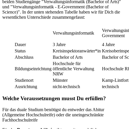
beiden Studiengänge "Verwaltungsinformatik (Bachelor of Arts)"
und "Verwaltungsinformatik - E-Government (Bachelor of
Science)". In der unten stehenden Tabelle haben wir für Dich die
wesentlichen Unterschiede zusammengefasst:
Verwaltungsinf
Verwaltungsinformatik
Government
Dauer
3 Jahre
4 Jahre
Status
Kreisinspektoranwärter*in
Kreisoberinsp
Abschluss
Bachelor of Arts
Bachelor of Sc
Hochschule für
Bildungseinrichtung
öffentliche Verwaltung
Hochschule R
NRW
Studienort
Münster
Kamp-Lintfort
Ausrichtung
nicht-technisch
technisch
Welche Voraussetzungen musst Du erfüllen?
Für das duale Studium benötigst du entweder das Abitur
(Allgemeine Hochschulreife) oder die uneingeschränkte
Fachhochschulreife