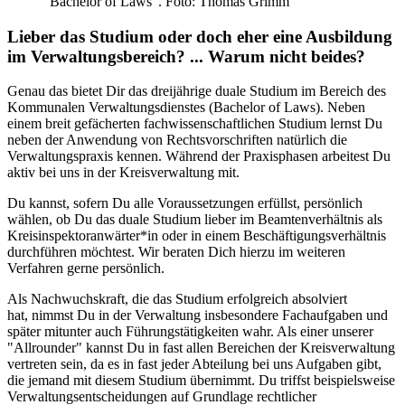
"Bachelor of Laws". Foto: Thomas Grimm
Lieber das Studium oder doch eher eine Ausbildung
im Verwaltungsbereich? ... Warum nicht beides?
Genau das bietet Dir das dreijährige duale Studium im Bereich des
Kommunalen Verwaltungsdienstes (Bachelor of Laws). Neben
einem breit gefächerten fachwissenschaftlichen Studium lernst Du
neben der Anwendung von Rechtsvorschriften natürlich die
Verwaltungspraxis kennen. Während der Praxisphasen arbeitest Du
aktiv bei uns in der Kreisverwaltung mit.
Du kannst, sofern Du alle Voraussetzungen erfüllst, persönlich
wählen, ob Du das duale Studium lieber im Beamtenverhältnis als
Kreisinspektoranwärter*in oder in einem Beschäftigungsverhältnis
durchführen möchtest. Wir beraten Dich hierzu im weiteren
Verfahren gerne persönlich.
Als Nachwuchskraft, die das Studium erfolgreich absolviert
hat, nimmst Du in der Verwaltung insbesondere Fachaufgaben und
später mitunter auch Führungstätigkeiten wahr. Als einer unserer
"Allrounder" kannst Du in fast allen Bereichen der Kreisverwaltung
vertreten sein, da es in fast jeder Abteilung bei uns Aufgaben gibt,
die jemand mit diesem Studium übernimmt. Du triffst beispielsweise
Verwaltungsentscheidungen auf Grundlage rechtlicher