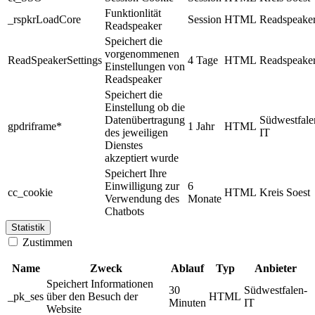
Funktionlität
_rspkrLoadCore
Session
HTML
Readspeake
Readspeaker
Speichert die
vorgenommenen
ReadSpeakerSettings
4 Tage
HTML
Readspeake
Einstellungen von
Readspeaker
Speichert die
Einstellung ob die
Datenübertragung
Südwestfale
gpdriframe*
1 Jahr
HTML
des jeweiligen
IT
Dienstes
akzeptiert wurde
Speichert Ihre
Einwilligung zur
6
cc_cookie
HTML
Kreis Soest
Verwendung des
Monate
Chatbots
Statistik
Zustimmen
Name
Zweck
Ablauf
Typ
Anbieter
Speichert Informationen
30
Südwestfalen-
_pk_ses
über den Besuch der
HTML
Minuten
IT
Website