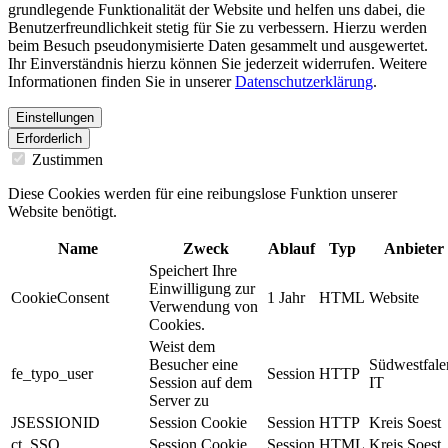
grundlegende Funktionalität der Website und helfen uns dabei, die
Benutzerfreundlichkeit stetig für Sie zu verbessern. Hierzu werden
beim Besuch pseudonymisierte Daten gesammelt und ausgewertet.
Ihr Einverständnis hierzu können Sie jederzeit widerrufen. Weitere
Informationen finden Sie in unserer
Datenschutzerklärung
.
Einstellungen
Erforderlich
Zustimmen
Diese Cookies werden für eine reibungslose Funktion unserer
Website benötigt.
Name
Zweck
Ablauf
Typ
Anbieter
Speichert Ihre
Einwilligung zur
CookieConsent
1 Jahr
HTML
Website
Verwendung von
Cookies.
Weist dem
Besucher eine
Südwestfale
fe_typo_user
Session
HTTP
Session auf dem
IT
Server zu
JSESSIONID
Session Cookie
Session
HTTP
Kreis Soest
ct_SSO
Session Cookie
Session
HTML
Kreis Soest