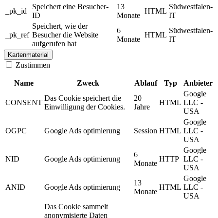
Speichert eine Besucher-
13
Südwestfalen-
_pk_id
HTML
ID
Monate
IT
Speichert, wie der
6
Südwestfalen-
_pk_ref
Besucher die Website
HTML
Monate
IT
aufgerufen hat
Kartenmaterial
Zustimmen
Name
Zweck
Ablauf
Typ
Anbieter
Google
Das Cookie speichert die
20
CONSENT
HTML
LLC -
Einwilligung der Cookies.
Jahre
USA
Google
OGPC
Google Ads optimierung
Session
HTML
LLC -
USA
Google
6
NID
Google Ads optimierung
HTTP
LLC -
Monate
USA
Google
13
ANID
Google Ads optimierung
HTML
LLC -
Monate
USA
Das Cookie sammelt
anonymisierte Daten