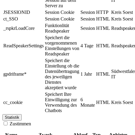
Session auf dem
IT
Server zu
JSESSIONID
Session Cookie
Session
HTTP
Kreis Soest
ct_SSO
Session Cookie
Session
HTML
Kreis Soest
Funktionlität
_rspkrLoadCore
Session
HTML
Readspeake
Readspeaker
Speichert die
vorgenommenen
ReadSpeakerSettings
4 Tage
HTML
Readspeake
Einstellungen von
Readspeaker
Speichert die
Einstellung ob die
Datenübertragung
Südwestfale
gpdriframe*
1 Jahr
HTML
des jeweiligen
IT
Dienstes
akzeptiert wurde
Speichert Ihre
Einwilligung zur
6
cc_cookie
HTML
Kreis Soest
Verwendung des
Monate
Chatbots
Statistik
Zustimmen
Name
Zweck
Ablauf
Typ
Anbieter