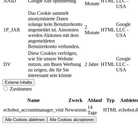
ANID
Google Ads optimierung
HTML
LLC -
Monate
USA
Das Cookie sammelt
anonymisierte Daten
solange kein Benutzerkonto
Google
2
1P_JAR
angemeldet ist. Ansonsten
HTML
LLC -
Monate
werden Aktionen mit dem
USA
angemeldeten
Benutzerkonto verbunden.
Diese Cookies verfolgen,
wie Sie unsere Website
Google
DV
nutzen, um Ihnen Werbung
2 Jahre
HTML
LLC -
zu zeigen, die für Sie
USA
interessant sein könnte
Externe Inhalte
Zustimmen
Name
Zweck
Ablauf
Typ
Anbiete
14
echobot_accountmanager_visit
Newsroom
HTML
echobot.d
Tage
Alle Cookies ablehnen
Alle Cookies akzeptieren