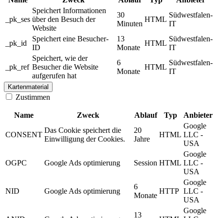
Speichert Informationen
30
Südwestfalen-
_pk_ses
über den Besuch der
HTML
Minuten
IT
Website
Speichert eine Besucher-
13
Südwestfalen-
_pk_id
HTML
ID
Monate
IT
Speichert, wie der
6
Südwestfalen-
_pk_ref
Besucher die Website
HTML
Monate
IT
aufgerufen hat
Kartenmaterial
Zustimmen
Name
Zweck
Ablauf
Typ
Anbieter
Google
Das Cookie speichert die
20
CONSENT
HTML
LLC -
Einwilligung der Cookies.
Jahre
USA
Google
OGPC
Google Ads optimierung
Session
HTML
LLC -
USA
Google
6
NID
Google Ads optimierung
HTTP
LLC -
Monate
USA
Google
13