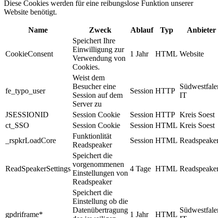
Diese Cookies werden für eine reibungslose Funktion unserer
Website benötigt.
Name
Zweck
Ablauf
Typ
Anbieter
Speichert Ihre
Einwilligung zur
CookieConsent
1 Jahr
HTML
Website
Verwendung von
Cookies.
Weist dem
Besucher eine
Südwestfale
fe_typo_user
Session
HTTP
Session auf dem
IT
Server zu
JSESSIONID
Session Cookie
Session
HTTP
Kreis Soest
ct_SSO
Session Cookie
Session
HTML
Kreis Soest
Funktionlität
_rspkrLoadCore
Session
HTML
Readspeake
Readspeaker
Speichert die
vorgenommenen
ReadSpeakerSettings
4 Tage
HTML
Readspeake
Einstellungen von
Readspeaker
Speichert die
Einstellung ob die
Datenübertragung
Südwestfale
gpdriframe*
1 Jahr
HTML