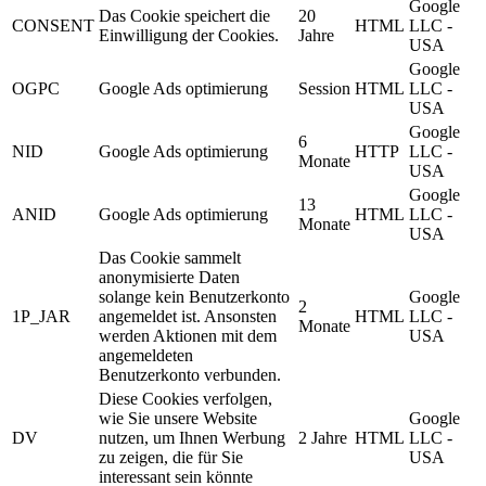
Google
Das Cookie speichert die
20
CONSENT
HTML
LLC -
Einwilligung der Cookies.
Jahre
USA
Google
OGPC
Google Ads optimierung
Session
HTML
LLC -
USA
Google
6
NID
Google Ads optimierung
HTTP
LLC -
Monate
USA
Google
13
ANID
Google Ads optimierung
HTML
LLC -
Monate
USA
Das Cookie sammelt
anonymisierte Daten
solange kein Benutzerkonto
Google
2
1P_JAR
angemeldet ist. Ansonsten
HTML
LLC -
Monate
werden Aktionen mit dem
USA
angemeldeten
Benutzerkonto verbunden.
Diese Cookies verfolgen,
wie Sie unsere Website
Google
DV
nutzen, um Ihnen Werbung
2 Jahre
HTML
LLC -
zu zeigen, die für Sie
USA
interessant sein könnte