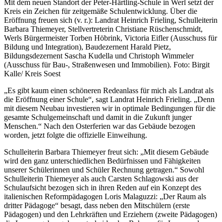
Mit dem neuen Standort der Peter-Härtling-Schule in Werl setzt der
Kreis ein Zeichen für zeitgemäße Schulentwicklung. Über die
Eröffnung freuen sich (v. r.): Landrat Heinrich Frieling, Schulleiterin
Barbara Thiemeyer, Stellvertreterin Christiane Rüschenschmidt,
Werls Bürgermeister Torben Höbrink, Victoria Eifler (Ausschuss für
Bildung und Integration), Baudezernent Harald Pietz,
Bildungsdezernent Sascha Kudella und Christoph Wimmeler
(Ausschuss für Bau-, Straßenwesen und Immobilien). Foto: Birgit
Kalle/ Kreis Soest
„Es gibt kaum einen schöneren Redeanlass für mich als Landrat als
die Eröffnung einer Schule“, sagt Landrat Heinrich Frieling. „Denn
mit diesem Neubau investieren wir in optimale Bedingungen für die
gesamte Schulgemeinschaft und damit in die Zukunft junger
Menschen.“ Nach den Osterferien war das Gebäude bezogen
worden, jetzt folgte die offizielle Einweihung.
Schulleiterin Barbara Thiemeyer freut sich: „Mit diesem Gebäude
wird den ganz unterschiedlichen Bedürfnissen und Fähigkeiten
unserer Schülerinnen und Schüler Rechnung getragen.“ Sowohl
Schulleiterin Thiemeyer als auch Carsten Schlagowski aus der
Schulaufsicht bezogen sich in ihren Reden auf ein Konzept des
italienischen Reformpädagogen Loris Malaguzzi: „Der Raum als
dritter Pädagoge“ besagt, dass neben den Mitschülern (erste
Pädagogen) und den Lehrkräften und Erziehern (zweite Pädagogen)