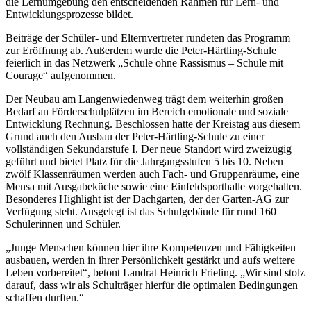
die Lernumgebung den entscheidenden Rahmen für Lern- und
Entwicklungsprozesse bildet.
Beiträge der Schüler- und Elternvertreter rundeten das Programm
zur Eröffnung ab. Außerdem wurde die Peter-Härtling-Schule
feierlich in das Netzwerk „Schule ohne Rassismus – Schule mit
Courage“ aufgenommen.
Der Neubau am Langenwiedenweg trägt dem weiterhin großen
Bedarf an Förderschulplätzen im Bereich emotionale und soziale
Entwicklung Rechnung. Beschlossen hatte der Kreistag aus diesem
Grund auch den Ausbau der Peter-Härtling-Schule zu einer
vollständigen Sekundarstufe I. Der neue Standort wird zweizügig
geführt und bietet Platz für die Jahrgangsstufen 5 bis 10. Neben
zwölf Klassenräumen werden auch Fach- und Gruppenräume, eine
Mensa mit Ausgabeküche sowie eine Einfeldsporthalle vorgehalten.
Besonderes Highlight ist der Dachgarten, der der Garten-AG zur
Verfügung steht. Ausgelegt ist das Schulgebäude für rund 160
Schülerinnen und Schüler.
„Junge Menschen können hier ihre Kompetenzen und Fähigkeiten
ausbauen, werden in ihrer Persönlichkeit gestärkt und aufs weitere
Leben vorbereitet“, betont Landrat Heinrich Frieling. „Wir sind stolz
darauf, dass wir als Schulträger hierfür die optimalen Bedingungen
schaffen durften.“