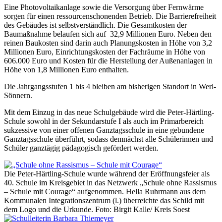
Eine Photovoltaikanlage sowie die Versorgung über Fernwärme
sorgen für einen ressourcenschonenden Betrieb. Die Barrierefreiheit
des Gebäudes ist selbstverständlich. Die Gesamtkosten der
Baumaßnahme belaufen sich auf 32,9 Millionen Euro. Neben den
reinen Baukosten sind darin auch Planungskosten in Höhe von 3,2
Millionen Euro, Einrichtungskosten der Fachräume in Höhe von
606.000 Euro und Kosten für die Herstellung der Außenanlagen in
Höhe von 1,8 Millionen Euro enthalten.
Die Jahrgangsstufen 1 bis 4 bleiben am bisherigen Standort in Werl-
Sönnern.
Mit dem Einzug in das neue Schulgebäude wird die Peter-Härtling-
Schule sowohl in der Sekundarstufe I als auch im Primarbereich
sukzessive von einer offenen Ganztagsschule in eine gebundene
Ganztagsschule überführt, sodass demnächst alle Schülerinnen und
Schüler ganztägig pädagogisch gefördert werden.
Die Peter-Härtling-Schule wurde während der Eröffnungsfeier als
40. Schule im Kreisgebiet in das Netzwerk „Schule ohne Rassismus
– Schule mit Courage“ aufgenommen. Hella Ruhrmann aus dem
Kommunalen Integrationszentrum (l.) überreichte das Schild mit
dem Logo und die Urkunde. Foto: Birgit Kalle/ Kreis Soest