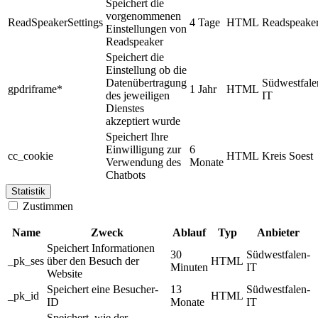
Speichert die
vorgenommenen
ReadSpeakerSettings
4 Tage
HTML
Readspeake
Einstellungen von
Readspeaker
Speichert die
Einstellung ob die
Datenübertragung
Südwestfale
gpdriframe*
1 Jahr
HTML
des jeweiligen
IT
Dienstes
akzeptiert wurde
Speichert Ihre
Einwilligung zur
6
cc_cookie
HTML
Kreis Soest
Verwendung des
Monate
Chatbots
Statistik
Zustimmen
Name
Zweck
Ablauf
Typ
Anbieter
Speichert Informationen
30
Südwestfalen-
_pk_ses
über den Besuch der
HTML
Minuten
IT
Website
Speichert eine Besucher-
13
Südwestfalen-
_pk_id
HTML
ID
Monate
IT
Speichert, wie der