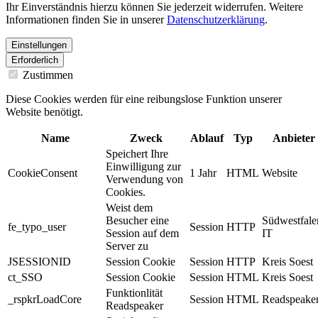
Ihr Einverständnis hierzu können Sie jederzeit widerrufen. Weitere
Informationen finden Sie in unserer
Datenschutzerklärung
.
Einstellungen
Erforderlich
Zustimmen
Diese Cookies werden für eine reibungslose Funktion unserer
Website benötigt.
Name
Zweck
Ablauf
Typ
Anbieter
Speichert Ihre
Einwilligung zur
CookieConsent
1 Jahr
HTML
Website
Verwendung von
Cookies.
Weist dem
Besucher eine
Südwestfale
fe_typo_user
Session
HTTP
Session auf dem
IT
Server zu
JSESSIONID
Session Cookie
Session
HTTP
Kreis Soest
ct_SSO
Session Cookie
Session
HTML
Kreis Soest
Funktionlität
_rspkrLoadCore
Session
HTML
Readspeake
Readspeaker