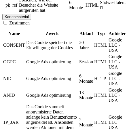
6
Südwestfalen-
_pk_ref
Besucher die Website
HTML
Monate
IT
aufgerufen hat
Kartenmaterial
Zustimmen
Name
Zweck
Ablauf
Typ
Anbieter
Google
Das Cookie speichert die
20
CONSENT
HTML
LLC -
Einwilligung der Cookies.
Jahre
USA
Google
OGPC
Google Ads optimierung
Session
HTML
LLC -
USA
Google
6
NID
Google Ads optimierung
HTTP
LLC -
Monate
USA
Google
13
ANID
Google Ads optimierung
HTML
LLC -
Monate
USA
Das Cookie sammelt
anonymisierte Daten
solange kein Benutzerkonto
Google
2
1P_JAR
angemeldet ist. Ansonsten
HTML
LLC -
Monate
werden Aktionen mit dem
USA