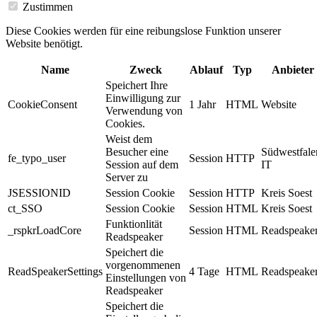
Zustimmen
Diese Cookies werden für eine reibungslose Funktion unserer
Website benötigt.
Name
Zweck
Ablauf
Typ
Anbieter
Speichert Ihre
Einwilligung zur
CookieConsent
1 Jahr
HTML
Website
Verwendung von
Cookies.
Weist dem
Besucher eine
Südwestfale
fe_typo_user
Session
HTTP
Session auf dem
IT
Server zu
JSESSIONID
Session Cookie
Session
HTTP
Kreis Soest
ct_SSO
Session Cookie
Session
HTML
Kreis Soest
Funktionlität
_rspkrLoadCore
Session
HTML
Readspeake
Readspeaker
Speichert die
vorgenommenen
ReadSpeakerSettings
4 Tage
HTML
Readspeake
Einstellungen von
Readspeaker
Speichert die