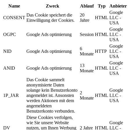
Name
Zweck
Ablauf
Typ
Anbieter
Google
Das Cookie speichert die
20
CONSENT
HTML
LLC -
Einwilligung der Cookies.
Jahre
USA
Google
OGPC
Google Ads optimierung
Session
HTML
LLC -
USA
Google
6
NID
Google Ads optimierung
HTTP
LLC -
Monate
USA
Google
13
ANID
Google Ads optimierung
HTML
LLC -
Monate
USA
Das Cookie sammelt
anonymisierte Daten
solange kein Benutzerkonto
Google
2
1P_JAR
angemeldet ist. Ansonsten
HTML
LLC -
Monate
werden Aktionen mit dem
USA
angemeldeten
Benutzerkonto verbunden.
Diese Cookies verfolgen,
wie Sie unsere Website
Google
DV
nutzen, um Ihnen Werbung
2 Jahre
HTML
LLC -