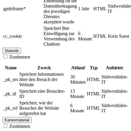
Einstellung ob die
Datenübertragung
Südwestfale
gpdriframe*
1 Jahr
HTML
des jeweiligen
IT
Dienstes
akzeptiert wurde
Speichert Ihre
Einwilligung zur
6
cc_cookie
HTML
Kreis Soest
Verwendung des
Monate
Chatbots
Statistik
Zustimmen
Name
Zweck
Ablauf
Typ
Anbieter
Speichert Informationen
30
Südwestfalen-
_pk_ses
über den Besuch der
HTML
Minuten
IT
Website
Speichert eine Besucher-
13
Südwestfalen-
_pk_id
HTML
ID
Monate
IT
Speichert, wie der
6
Südwestfalen-
_pk_ref
Besucher die Website
HTML
Monate
IT
aufgerufen hat
Kartenmaterial
Zustimmen