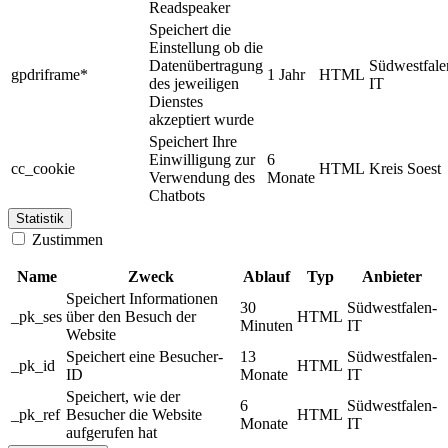
Readspeaker
Speichert die
Einstellung ob die
Datenübertragung
Südwestfale
gpdriframe*
1 Jahr
HTML
des jeweiligen
IT
Dienstes
akzeptiert wurde
Speichert Ihre
Einwilligung zur
6
cc_cookie
HTML
Kreis Soest
Verwendung des
Monate
Chatbots
Statistik
Zustimmen
Name
Zweck
Ablauf
Typ
Anbieter
Speichert Informationen
30
Südwestfalen-
_pk_ses
über den Besuch der
HTML
Minuten
IT
Website
Speichert eine Besucher-
13
Südwestfalen-
_pk_id
HTML
ID
Monate
IT
Speichert, wie der
6
Südwestfalen-
_pk_ref
Besucher die Website
HTML
Monate
IT
aufgerufen hat