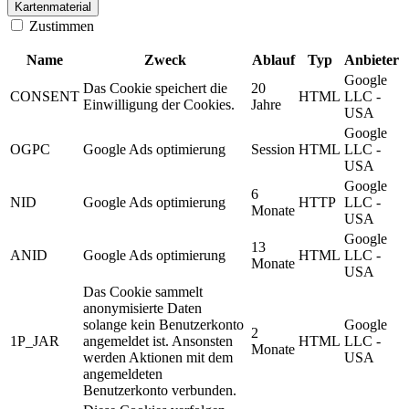
Kartenmaterial
Zustimmen
Name
Zweck
Ablauf
Typ
Anbieter
Google
Das Cookie speichert die
20
CONSENT
HTML
LLC -
Einwilligung der Cookies.
Jahre
USA
Google
OGPC
Google Ads optimierung
Session
HTML
LLC -
USA
Google
6
NID
Google Ads optimierung
HTTP
LLC -
Monate
USA
Google
13
ANID
Google Ads optimierung
HTML
LLC -
Monate
USA
Das Cookie sammelt
anonymisierte Daten
solange kein Benutzerkonto
Google
2
1P_JAR
angemeldet ist. Ansonsten
HTML
LLC -
Monate
werden Aktionen mit dem
USA
angemeldeten
Benutzerkonto verbunden.