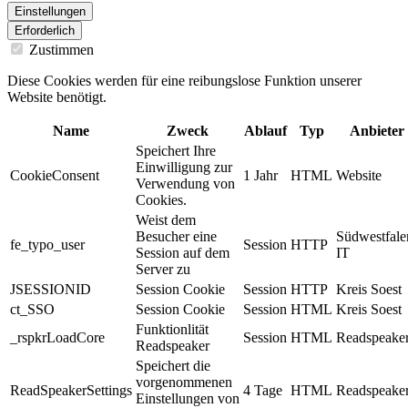
Einstellungen
Erforderlich
Zustimmen
Diese Cookies werden für eine reibungslose Funktion unserer
Website benötigt.
Name
Zweck
Ablauf
Typ
Anbieter
Speichert Ihre
Einwilligung zur
CookieConsent
1 Jahr
HTML
Website
Verwendung von
Cookies.
Weist dem
Besucher eine
Südwestfale
fe_typo_user
Session
HTTP
Session auf dem
IT
Server zu
JSESSIONID
Session Cookie
Session
HTTP
Kreis Soest
ct_SSO
Session Cookie
Session
HTML
Kreis Soest
Funktionlität
_rspkrLoadCore
Session
HTML
Readspeake
Readspeaker
Speichert die
vorgenommenen
ReadSpeakerSettings
4 Tage
HTML
Readspeake
Einstellungen von