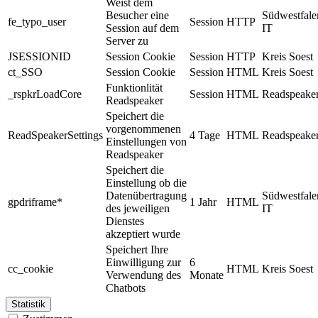
Weist dem
Besucher eine
Südwestfale
fe_typo_user
Session
HTTP
Session auf dem
IT
Server zu
JSESSIONID
Session Cookie
Session
HTTP
Kreis Soest
ct_SSO
Session Cookie
Session
HTML
Kreis Soest
Funktionlität
_rspkrLoadCore
Session
HTML
Readspeake
Readspeaker
Speichert die
vorgenommenen
ReadSpeakerSettings
4 Tage
HTML
Readspeake
Einstellungen von
Readspeaker
Speichert die
Einstellung ob die
Datenübertragung
Südwestfale
gpdriframe*
1 Jahr
HTML
des jeweiligen
IT
Dienstes
akzeptiert wurde
Speichert Ihre
Einwilligung zur
6
cc_cookie
HTML
Kreis Soest
Verwendung des
Monate
Chatbots
Statistik