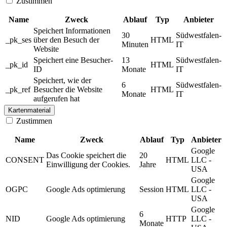
Zustimmen
Name
Zweck
Ablauf
Typ
Anbieter
Speichert Informationen
30
Südwestfalen-
_pk_ses
über den Besuch der
HTML
Minuten
IT
Website
Speichert eine Besucher-
13
Südwestfalen-
_pk_id
HTML
ID
Monate
IT
Speichert, wie der
6
Südwestfalen-
_pk_ref
Besucher die Website
HTML
Monate
IT
aufgerufen hat
Kartenmaterial
Zustimmen
Name
Zweck
Ablauf
Typ
Anbieter
Google
Das Cookie speichert die
20
CONSENT
HTML
LLC -
Einwilligung der Cookies.
Jahre
USA
Google
OGPC
Google Ads optimierung
Session
HTML
LLC -
USA
Google
6
NID
Google Ads optimierung
HTTP
LLC -
Monate