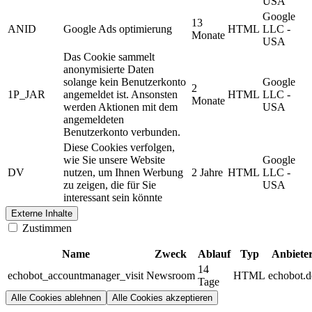
USA
Google
13
ANID
Google Ads optimierung
HTML
LLC -
Monate
USA
Das Cookie sammelt
anonymisierte Daten
solange kein Benutzerkonto
Google
2
1P_JAR
angemeldet ist. Ansonsten
HTML
LLC -
Monate
werden Aktionen mit dem
USA
angemeldeten
Benutzerkonto verbunden.
Diese Cookies verfolgen,
wie Sie unsere Website
Google
DV
nutzen, um Ihnen Werbung
2 Jahre
HTML
LLC -
zu zeigen, die für Sie
USA
interessant sein könnte
Externe Inhalte
Zustimmen
Name
Zweck
Ablauf
Typ
Anbiete
14
echobot_accountmanager_visit
Newsroom
HTML
echobot.d
Tage
Alle Cookies ablehnen
Alle Cookies akzeptieren