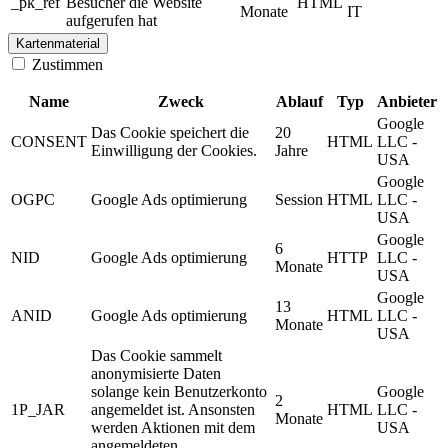
_pk_ref
Besucher die Website
HTML
Monate
IT
aufgerufen hat
Kartenmaterial
Zustimmen
Name
Zweck
Ablauf
Typ
Anbieter
Google
Das Cookie speichert die
20
CONSENT
HTML
LLC -
Einwilligung der Cookies.
Jahre
USA
Google
OGPC
Google Ads optimierung
Session
HTML
LLC -
USA
Google
6
NID
Google Ads optimierung
HTTP
LLC -
Monate
USA
Google
13
ANID
Google Ads optimierung
HTML
LLC -
Monate
USA
Das Cookie sammelt
anonymisierte Daten
solange kein Benutzerkonto
Google
2
1P_JAR
angemeldet ist. Ansonsten
HTML
LLC -
Monate
werden Aktionen mit dem
USA
angemeldeten