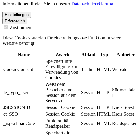
Informationen finden Sie in unserer
Datenschutzerklärung
.
Einstellungen
Erforderlich
Zustimmen
Diese Cookies werden für eine reibungslose Funktion unserer
Website benötigt.
Name
Zweck
Ablauf
Typ
Anbieter
Speichert Ihre
Einwilligung zur
CookieConsent
1 Jahr
HTML
Website
Verwendung von
Cookies.
Weist dem
Besucher eine
Südwestfale
fe_typo_user
Session
HTTP
Session auf dem
IT
Server zu
JSESSIONID
Session Cookie
Session
HTTP
Kreis Soest
ct_SSO
Session Cookie
Session
HTML
Kreis Soest
Funktionlität
_rspkrLoadCore
Session
HTML
Readspeake
Readspeaker
Speichert die