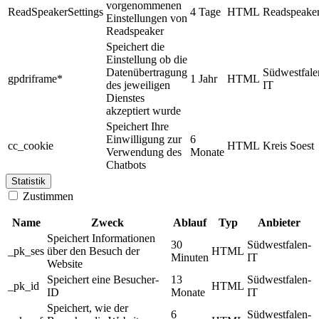
vorgenommenen
ReadSpeakerSettings
4 Tage
HTML
Readspeake
Einstellungen von
Readspeaker
Speichert die
Einstellung ob die
Datenübertragung
Südwestfale
gpdriframe*
1 Jahr
HTML
des jeweiligen
IT
Dienstes
akzeptiert wurde
Speichert Ihre
Einwilligung zur
6
cc_cookie
HTML
Kreis Soest
Verwendung des
Monate
Chatbots
Statistik
Zustimmen
Name
Zweck
Ablauf
Typ
Anbieter
Speichert Informationen
30
Südwestfalen-
_pk_ses
über den Besuch der
HTML
Minuten
IT
Website
Speichert eine Besucher-
13
Südwestfalen-
_pk_id
HTML
ID
Monate
IT
Speichert, wie der
6
Südwestfalen-