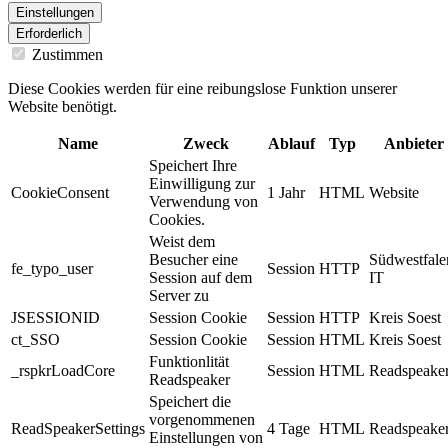
Einstellungen
Erforderlich
Zustimmen
Diese Cookies werden für eine reibungslose Funktion unserer
Website benötigt.
Name
Zweck
Ablauf
Typ
Anbieter
Speichert Ihre
Einwilligung zur
CookieConsent
1 Jahr
HTML
Website
Verwendung von
Cookies.
Weist dem
Besucher eine
Südwestfale
fe_typo_user
Session
HTTP
Session auf dem
IT
Server zu
JSESSIONID
Session Cookie
Session
HTTP
Kreis Soest
ct_SSO
Session Cookie
Session
HTML
Kreis Soest
Funktionlität
_rspkrLoadCore
Session
HTML
Readspeake
Readspeaker
Speichert die
vorgenommenen
ReadSpeakerSettings
4 Tage
HTML
Readspeake
Einstellungen von