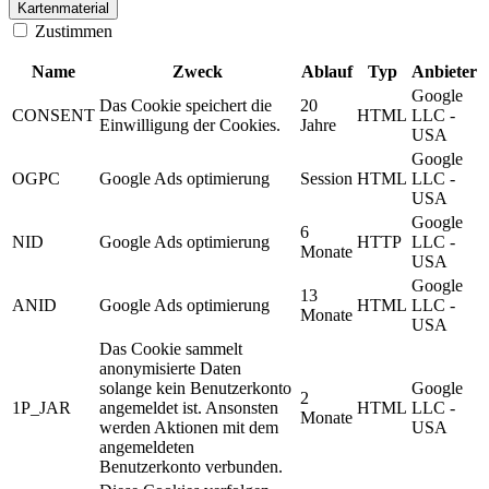
Kartenmaterial
Zustimmen
Name
Zweck
Ablauf
Typ
Anbieter
Google
Das Cookie speichert die
20
CONSENT
HTML
LLC -
Einwilligung der Cookies.
Jahre
USA
Google
OGPC
Google Ads optimierung
Session
HTML
LLC -
USA
Google
6
NID
Google Ads optimierung
HTTP
LLC -
Monate
USA
Google
13
ANID
Google Ads optimierung
HTML
LLC -
Monate
USA
Das Cookie sammelt
anonymisierte Daten
solange kein Benutzerkonto
Google
2
1P_JAR
angemeldet ist. Ansonsten
HTML
LLC -
Monate
werden Aktionen mit dem
USA
angemeldeten
Benutzerkonto verbunden.