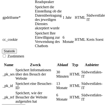
Readspeaker
Speichert die
Einstellung ob die
Datenübertragung
Südwestfale
gpdriframe*
1 Jahr
HTML
des jeweiligen
IT
Dienstes
akzeptiert wurde
Speichert Ihre
Einwilligung zur
6
cc_cookie
HTML
Kreis Soest
Verwendung des
Monate
Chatbots
Statistik
Zustimmen
Name
Zweck
Ablauf
Typ
Anbieter
Speichert Informationen
30
Südwestfalen-
_pk_ses
über den Besuch der
HTML
Minuten
IT
Website
Speichert eine Besucher-
13
Südwestfalen-
_pk_id
HTML
ID
Monate
IT
Speichert, wie der
6
Südwestfalen-
_pk_ref
Besucher die Website
HTML
Monate
IT
aufgerufen hat