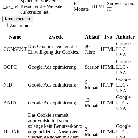
Speichert, wie der
6
Südwestfalen-
_pk_ref
Besucher die Website
HTML
Monate
IT
aufgerufen hat
Kartenmaterial
Zustimmen
Name
Zweck
Ablauf
Typ
Anbieter
Google
Das Cookie speichert die
20
CONSENT
HTML
LLC -
Einwilligung der Cookies.
Jahre
USA
Google
OGPC
Google Ads optimierung
Session
HTML
LLC -
USA
Google
6
NID
Google Ads optimierung
HTTP
LLC -
Monate
USA
Google
13
ANID
Google Ads optimierung
HTML
LLC -
Monate
USA
Das Cookie sammelt
anonymisierte Daten
solange kein Benutzerkonto
Google
2
1P_JAR
angemeldet ist. Ansonsten
HTML
LLC -
Monate
werden Aktionen mit dem
USA