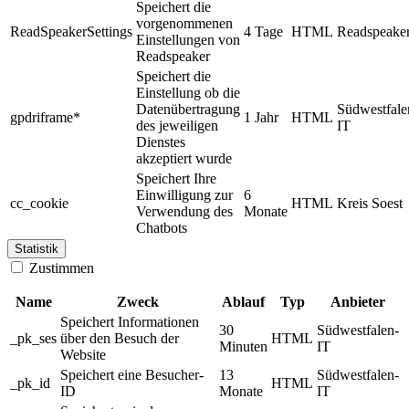
Speichert die
vorgenommenen
ReadSpeakerSettings
4 Tage
HTML
Readspeake
Einstellungen von
Readspeaker
Speichert die
Einstellung ob die
Datenübertragung
Südwestfale
gpdriframe*
1 Jahr
HTML
des jeweiligen
IT
Dienstes
akzeptiert wurde
Speichert Ihre
Einwilligung zur
6
cc_cookie
HTML
Kreis Soest
Verwendung des
Monate
Chatbots
Statistik
Zustimmen
Name
Zweck
Ablauf
Typ
Anbieter
Speichert Informationen
30
Südwestfalen-
_pk_ses
über den Besuch der
HTML
Minuten
IT
Website
Speichert eine Besucher-
13
Südwestfalen-
_pk_id
HTML
ID
Monate
IT