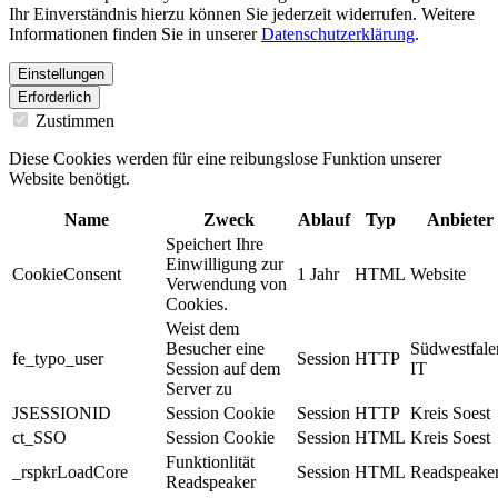
Ihr Einverständnis hierzu können Sie jederzeit widerrufen. Weitere
Informationen finden Sie in unserer
Datenschutzerklärung
.
Einstellungen
Erforderlich
Zustimmen
Diese Cookies werden für eine reibungslose Funktion unserer
Website benötigt.
Name
Zweck
Ablauf
Typ
Anbieter
Speichert Ihre
Einwilligung zur
CookieConsent
1 Jahr
HTML
Website
Verwendung von
Cookies.
Weist dem
Besucher eine
Südwestfale
fe_typo_user
Session
HTTP
Session auf dem
IT
Server zu
JSESSIONID
Session Cookie
Session
HTTP
Kreis Soest
ct_SSO
Session Cookie
Session
HTML
Kreis Soest
Funktionlität
_rspkrLoadCore
Session
HTML
Readspeake
Readspeaker