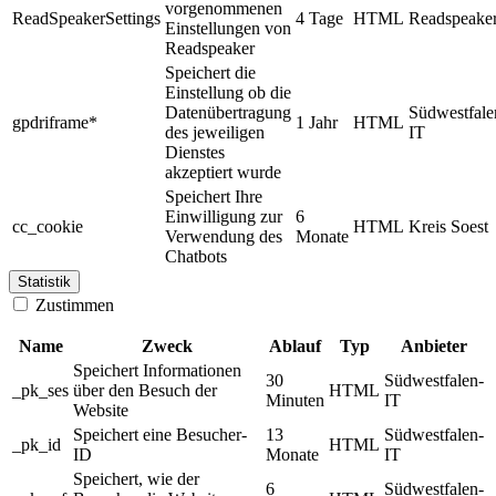
vorgenommenen
ReadSpeakerSettings
4 Tage
HTML
Readspeake
Einstellungen von
Readspeaker
Speichert die
Einstellung ob die
Datenübertragung
Südwestfale
gpdriframe*
1 Jahr
HTML
des jeweiligen
IT
Dienstes
akzeptiert wurde
Speichert Ihre
Einwilligung zur
6
cc_cookie
HTML
Kreis Soest
Verwendung des
Monate
Chatbots
Statistik
Zustimmen
Name
Zweck
Ablauf
Typ
Anbieter
Speichert Informationen
30
Südwestfalen-
_pk_ses
über den Besuch der
HTML
Minuten
IT
Website
Speichert eine Besucher-
13
Südwestfalen-
_pk_id
HTML
ID
Monate
IT
Speichert, wie der
6
Südwestfalen-