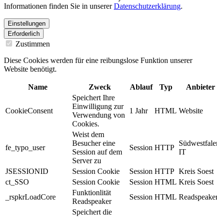
Informationen finden Sie in unserer
Datenschutzerklärung
.
Einstellungen
Erforderlich
Zustimmen
Diese Cookies werden für eine reibungslose Funktion unserer
Website benötigt.
Name
Zweck
Ablauf
Typ
Anbieter
Speichert Ihre
Einwilligung zur
CookieConsent
1 Jahr
HTML
Website
Verwendung von
Cookies.
Weist dem
Besucher eine
Südwestfale
fe_typo_user
Session
HTTP
Session auf dem
IT
Server zu
JSESSIONID
Session Cookie
Session
HTTP
Kreis Soest
ct_SSO
Session Cookie
Session
HTML
Kreis Soest
Funktionlität
_rspkrLoadCore
Session
HTML
Readspeake
Readspeaker
Speichert die