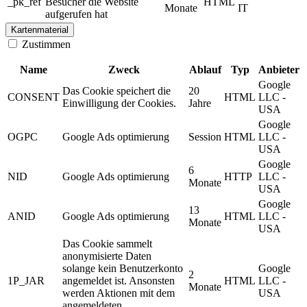
_pk_ref
Besucher die Website
HTML
Monate
IT
aufgerufen hat
Kartenmaterial
Zustimmen
Name
Zweck
Ablauf
Typ
Anbieter
Google
Das Cookie speichert die
20
CONSENT
HTML
LLC -
Einwilligung der Cookies.
Jahre
USA
Google
OGPC
Google Ads optimierung
Session
HTML
LLC -
USA
Google
6
NID
Google Ads optimierung
HTTP
LLC -
Monate
USA
Google
13
ANID
Google Ads optimierung
HTML
LLC -
Monate
USA
Das Cookie sammelt
anonymisierte Daten
solange kein Benutzerkonto
Google
2
1P_JAR
angemeldet ist. Ansonsten
HTML
LLC -
Monate
werden Aktionen mit dem
USA
angemeldeten