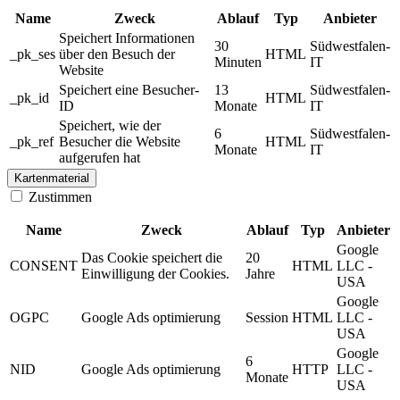
Name
Zweck
Ablauf
Typ
Anbieter
Speichert Informationen
30
Südwestfalen-
_pk_ses
über den Besuch der
HTML
Minuten
IT
Website
Speichert eine Besucher-
13
Südwestfalen-
_pk_id
HTML
ID
Monate
IT
Speichert, wie der
6
Südwestfalen-
_pk_ref
Besucher die Website
HTML
Monate
IT
aufgerufen hat
Kartenmaterial
Zustimmen
Name
Zweck
Ablauf
Typ
Anbieter
Google
Das Cookie speichert die
20
CONSENT
HTML
LLC -
Einwilligung der Cookies.
Jahre
USA
Google
OGPC
Google Ads optimierung
Session
HTML
LLC -
USA
Google
6
NID
Google Ads optimierung
HTTP
LLC -
Monate
USA