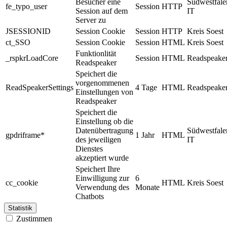
Besucher eine
Südwestfale
fe_typo_user
Session
HTTP
Session auf dem
IT
Server zu
JSESSIONID
Session Cookie
Session
HTTP
Kreis Soest
ct_SSO
Session Cookie
Session
HTML
Kreis Soest
Funktionlität
_rspkrLoadCore
Session
HTML
Readspeake
Readspeaker
Speichert die
vorgenommenen
ReadSpeakerSettings
4 Tage
HTML
Readspeake
Einstellungen von
Readspeaker
Speichert die
Einstellung ob die
Datenübertragung
Südwestfale
gpdriframe*
1 Jahr
HTML
des jeweiligen
IT
Dienstes
akzeptiert wurde
Speichert Ihre
Einwilligung zur
6
cc_cookie
HTML
Kreis Soest
Verwendung des
Monate
Chatbots
Statistik
Zustimmen