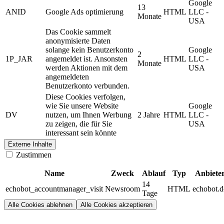
Google
13
ANID
Google Ads optimierung
HTML
LLC -
Monate
USA
Das Cookie sammelt
anonymisierte Daten
solange kein Benutzerkonto
Google
2
1P_JAR
angemeldet ist. Ansonsten
HTML
LLC -
Monate
werden Aktionen mit dem
USA
angemeldeten
Benutzerkonto verbunden.
Diese Cookies verfolgen,
wie Sie unsere Website
Google
DV
nutzen, um Ihnen Werbung
2 Jahre
HTML
LLC -
zu zeigen, die für Sie
USA
interessant sein könnte
Externe Inhalte
Zustimmen
Name
Zweck
Ablauf
Typ
Anbiete
14
echobot_accountmanager_visit
Newsroom
HTML
echobot.d
Tage
Alle Cookies ablehnen
Alle Cookies akzeptieren