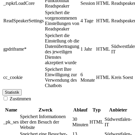
Funktionlität
_rspkrLoadCore
Session
HTML
Readspeake
Readspeaker
Speichert die
vorgenommenen
ReadSpeakerSettings
4 Tage
HTML
Readspeake
Einstellungen von
Readspeaker
Speichert die
Einstellung ob die
Datenübertragung
Südwestfale
gpdriframe*
1 Jahr
HTML
des jeweiligen
IT
Dienstes
akzeptiert wurde
Speichert Ihre
Einwilligung zur
6
cc_cookie
HTML
Kreis Soest
Verwendung des
Monate
Chatbots
Statistik
Zustimmen
Name
Zweck
Ablauf
Typ
Anbieter
Speichert Informationen
30
Südwestfalen-
_pk_ses
über den Besuch der
HTML
Minuten
IT
Website
Speichert eine Besucher-
13
Südwestfalen-