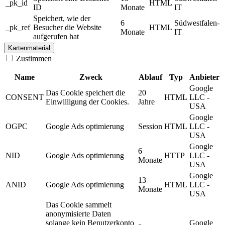
_pk_id
HTML
ID
Monate
IT
Speichert, wie der
6
Südwestfalen-
_pk_ref
Besucher die Website
HTML
Monate
IT
aufgerufen hat
Kartenmaterial
Zustimmen
Name
Zweck
Ablauf
Typ
Anbieter
Google
Das Cookie speichert die
20
CONSENT
HTML
LLC -
Einwilligung der Cookies.
Jahre
USA
Google
OGPC
Google Ads optimierung
Session
HTML
LLC -
USA
Google
6
NID
Google Ads optimierung
HTTP
LLC -
Monate
USA
Google
13
ANID
Google Ads optimierung
HTML
LLC -
Monate
USA
Das Cookie sammelt
anonymisierte Daten
solange kein Benutzerkonto
Google