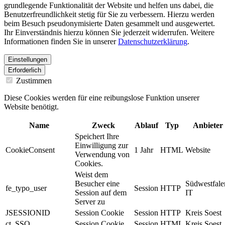
grundlegende Funktionalität der Website und helfen uns dabei, die
Benutzerfreundlichkeit stetig für Sie zu verbessern. Hierzu werden
beim Besuch pseudonymisierte Daten gesammelt und ausgewertet.
Ihr Einverständnis hierzu können Sie jederzeit widerrufen. Weitere
Informationen finden Sie in unserer
Datenschutzerklärung
.
Einstellungen
Erforderlich
Zustimmen
Diese Cookies werden für eine reibungslose Funktion unserer
Website benötigt.
Name
Zweck
Ablauf
Typ
Anbieter
Speichert Ihre
Einwilligung zur
CookieConsent
1 Jahr
HTML
Website
Verwendung von
Cookies.
Weist dem
Besucher eine
Südwestfale
fe_typo_user
Session
HTTP
Session auf dem
IT
Server zu
JSESSIONID
Session Cookie
Session
HTTP
Kreis Soest
ct_SSO
Session Cookie
Session
HTML
Kreis Soest