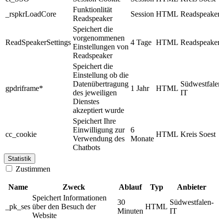
Funktionlität
_rspkrLoadCore
Session
HTML
Readspeake
Readspeaker
Speichert die
vorgenommenen
ReadSpeakerSettings
4 Tage
HTML
Readspeake
Einstellungen von
Readspeaker
Speichert die
Einstellung ob die
Datenübertragung
Südwestfale
gpdriframe*
1 Jahr
HTML
des jeweiligen
IT
Dienstes
akzeptiert wurde
Speichert Ihre
Einwilligung zur
6
cc_cookie
HTML
Kreis Soest
Verwendung des
Monate
Chatbots
Statistik
Zustimmen
Name
Zweck
Ablauf
Typ
Anbieter
Speichert Informationen
30
Südwestfalen-
_pk_ses
über den Besuch der
HTML
Minuten
IT
Website