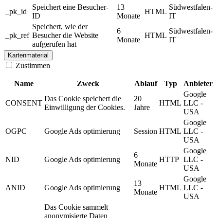
Speichert eine Besucher-
13
Südwestfalen-
_pk_id
HTML
ID
Monate
IT
Speichert, wie der
6
Südwestfalen-
_pk_ref
Besucher die Website
HTML
Monate
IT
aufgerufen hat
Kartenmaterial
Zustimmen
Name
Zweck
Ablauf
Typ
Anbieter
Google
Das Cookie speichert die
20
CONSENT
HTML
LLC -
Einwilligung der Cookies.
Jahre
USA
Google
OGPC
Google Ads optimierung
Session
HTML
LLC -
USA
Google
6
NID
Google Ads optimierung
HTTP
LLC -
Monate
USA
Google
13
ANID
Google Ads optimierung
HTML
LLC -
Monate
USA
Das Cookie sammelt
anonymisierte Daten