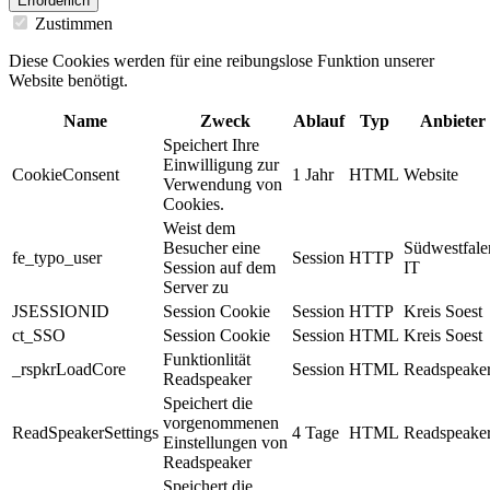
Erforderlich
Zustimmen
Diese Cookies werden für eine reibungslose Funktion unserer
Website benötigt.
Name
Zweck
Ablauf
Typ
Anbieter
Speichert Ihre
Einwilligung zur
CookieConsent
1 Jahr
HTML
Website
Verwendung von
Cookies.
Weist dem
Besucher eine
Südwestfale
fe_typo_user
Session
HTTP
Session auf dem
IT
Server zu
JSESSIONID
Session Cookie
Session
HTTP
Kreis Soest
ct_SSO
Session Cookie
Session
HTML
Kreis Soest
Funktionlität
_rspkrLoadCore
Session
HTML
Readspeake
Readspeaker
Speichert die
vorgenommenen
ReadSpeakerSettings
4 Tage
HTML
Readspeake
Einstellungen von
Readspeaker
Speichert die