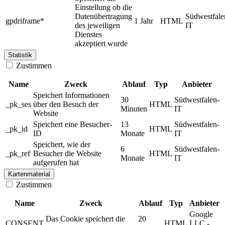
Einstellung ob die
Datenübertragung
Südwestfale
gpdriframe*
1 Jahr
HTML
des jeweiligen
IT
Dienstes
akzeptiert wurde
Statistik
Zustimmen
Name
Zweck
Ablauf
Typ
Anbieter
Speichert Informationen
30
Südwestfalen-
_pk_ses
über den Besuch der
HTML
Minuten
IT
Website
Speichert eine Besucher-
13
Südwestfalen-
_pk_id
HTML
ID
Monate
IT
Speichert, wie der
6
Südwestfalen-
_pk_ref
Besucher die Website
HTML
Monate
IT
aufgerufen hat
Kartenmaterial
Zustimmen
Name
Zweck
Ablauf
Typ
Anbieter
Google
Das Cookie speichert die
20
CONSENT
HTML
LLC -