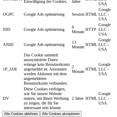
Einwilligung der Cookies.
Jahre
USA
Google
OGPC
Google Ads optimierung
Session
HTML
LLC -
USA
Google
6
NID
Google Ads optimierung
HTTP
LLC -
Monate
USA
Google
13
ANID
Google Ads optimierung
HTML
LLC -
Monate
USA
Das Cookie sammelt
anonymisierte Daten
solange kein Benutzerkonto
Google
2
1P_JAR
angemeldet ist. Ansonsten
HTML
LLC -
Monate
werden Aktionen mit dem
USA
angemeldeten
Benutzerkonto verbunden.
Diese Cookies verfolgen,
wie Sie unsere Website
Google
DV
nutzen, um Ihnen Werbung
2 Jahre
HTML
LLC -
zu zeigen, die für Sie
USA
interessant sein könnte
Alle Cookies ablehnen
Alle Cookies akzeptieren